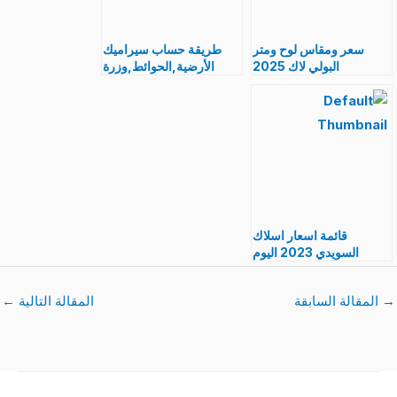
سعر ومقاس لوح ومتر
طريقة حساب سيراميك
البولي لاك 2025
الأرضية,الحوائط,وزرة
polylac وما هو افضل نوع
السيراميك كم متر كيف
مواصفات الجيد
تختار الجيد
قائمة اسعار اسلاك
السويدي 2023 اليوم
الفرق بين الاصلي والتقليد
→
المقالة السابقة
المقالة التالية
←