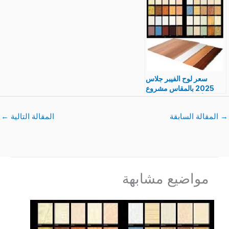
اماكن الشراء
الاسباني,التركي,الصيني,ال
مصري والسبلميشن
سعر لوح الفيبر جلاس
2025 بالمقاس مشروع
بيع ألواح الفيبر وتقطيعه
→
المقالة السابقة
المقالة التالية
←
مواضيع مشابهة