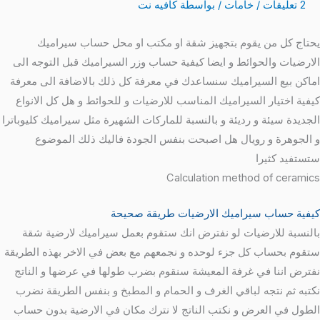
2 تعليقات
/
خامات
/ بواسطة
كافيه نت
يحتاج كل من يقوم بتجهيز شقة او مكتب او محل حساب سيراميك
الارضيات والحوائط و ايضا كيفية حساب وزر السيراميك قبل التوجه الى
اماكن بيع السيراميك سنساعدك في معرفة كل ذلك بالاضافة الى معرفة
كيفية اختيار السيراميك المناسب للارضيات و للحوائط و هل كل الانواع
الجديدة سيئة و رديئة و بالنسبة للماركات الشهيرة مثل سيراميك كليوباترا
و الجوهرة و رويال هل اصبحت بنفس الجودة فاليك ذلك الموضوع
ستستفيد كثيرا
Calculation method of ceramics
كيفية حساب سيراميك الارضيات طريقة صحيحة
بالنسبة للارضيات لو نفترض انك ستقوم بعمل سيراميك لارضية شقة
ستقوم بحساب كل جزء لوحده و نجمعهم مع بعض في الاخر بهذه الطريقة
نفترض اننا في غرفة المعيشة سنقوم بضرب طولها في عرضها و الناتج
نكتبه ثم نتجه لباقي الغرف و الحمام و المطبخ و بنفس الطريقة نضرب
الطول في العرض و نكتب الناتج لا نترك مكان في الارضية بدون حساب