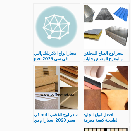
سعر لوح الصاج المجلفن
اسعار الواح الاكريليك,البي
والمعرج المضلع وحلياته
في سي pvc 2025
بمصر اليوم 2025
مقاس لوح
مقاسات بالانواع
شفاف,ملون,خشابي
افضل انواع الجلود
سعر لوح الخشب mdf في
الطبيعية كيفية معرفة
مصر 2023 اسعار ام دي
الطبيعي من الصناعي و
اف