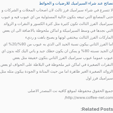
نصائح عند شراء السيراميك للارضيات و الحوائط
لا تتسرع في شراء سيراميك فرز ثالث لان اصحاب المحلات و الشركات و
حتى المصانع التي تبيعه بتكون خالية المسئولية من اي عيوب فيه و عيوب
سيراميك الفرز الثالث تكون كثيرة مثل كثرة الكسور و النقرات و الزوائد
التي نجدها في وسط السيراميكة و اماكن ملحوظة بالاضافة الى ان بعض
الماركات الفرز الثالث بيختفي لونها و يصبح باهت و رديء
اما الفرز الثاني بيكون نسبة الجيد الى الذي به عيوب من 80%/20% اي
ان الجيد نسبته 80% و يمكن ان يكون حظك جيد و ياتي اليك كله بدون اي
عيوب عموما عيوب سيراميك الفرز الثاني بتكون خفيفة مثل بعض
النقرات الصغيرة في اماكن غير ملحوظة في البلاطة على الحواف او بعض
الزوائد الصغيرة الغير ظاهرة اما من حيث المتانة و الجودة بيكون مثله مثل
سيراميك فرز اول
جميع الحقوق محفوظة لموقع كافيه نت المصدر الاصلى
http://www.coffee-net.com/
Related Posts: