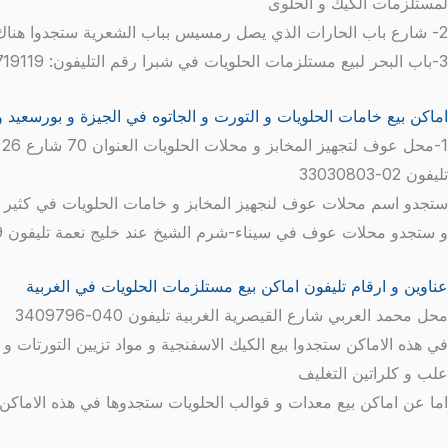
لمستلزمات الكيك و الحلوى
2- شارع باب الحارات الذي يصل رمسيس بباب الشعرية ستجدوا هناك محلات كثيرة مختصة في بيع مستلزمات الحلويات و مواد تزيين التورت و الجاتوه و الكيك
3-باب البحر لبيع مستلزمات الحلويات في شبرا رقم التليفون: 0244719119
اماكن بيع خامات الحلويات و التورت و الجاتوه في الجيزة و بورسعيد و
1-محل عوف لتجهيز المخابز و محلات الحلويات العنوان 70 شارع 26 يوليو المهندسين الجيزة
تليفون 02-33030803
ستجدو اسم محلات عوف لنجهيز المخابز و خامات الحلويات في كثير من الاماكن مثل بورسعيد -
و ستجدو محلات عوف في سيناء-شرم الشيخ عند خليج نعمة تليفون 069-3600868 – 069-3603771
عناوين و ارقام تليفون اماكن بيع مستلزمات الحلويات في الغربية
محل محمد العربي شارع القيصرية الغربية تليفون 040-3409796
في هذه الاماكن ستجدوا بيع الكيك الاسفنجية و مواد تزيين التورتات و ل
علب و كلراتين التغليف
اما عن اماكن بيع معدات و قوالب الحلويات ستجدوها في هذه الاماكن 