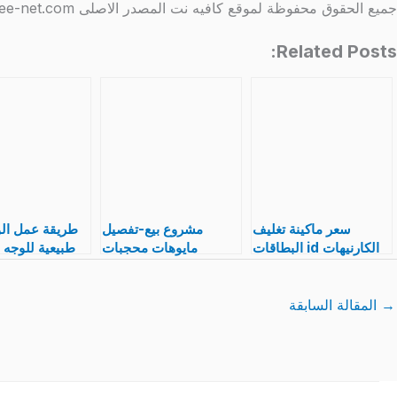
جميع الحقوق محفوظة لموقع كافيه نت المصدر الاصلى http://www.coffee-net.com/
Related Posts:
سعر ماكينة تغليف
مشروع بيع-تفصيل
طريقة عمل ال
الكارنيهات id البطاقات
مايوهات محجبات
طبيعية للوجه 
و مواصفات بالصور
اسلامي شرعي-اماكن
صحية لا ت
بيع قماش المايوه
للحضانات و 
مشرو
→
المقالة السابقة