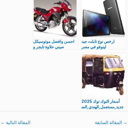
ارخص نوع تابلت جيد
احسن وافضل موتوسيكل
لينوفو في مصر
صيني حلاوة تايجر و
بالمواصفات و الصور
اكسبريس وسما و روكيت
Lenovo
سعر و مواصفات بالصور
أسعار التوك توك 2025
جديد,مستعمل,الهندي,الص
ينى مشروع التكاتك فى
مصر
→
المقالة السابقة
المقالة التالية
←