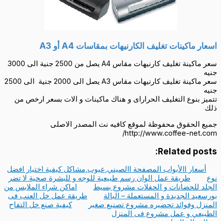
اسعار ماكينات تغليف الكارنيهات بمقاسات A4 أو A3
سعر ماكينة تغليف كارنيهات مقاس A4 يصل من 2500 جنية الى 3000
جنيه
سعر ماكينة تغليف كارنيهات مقاس A3 يصل الى 2000 جنية الى 2500
جنيه
تتميز بنوع التغليف الحراراى و هناك ماكينات و الات بسعر ارخص من
ذلك
جميع الحقوق محفوظة لموقع كافيه نت المصدر الاصلى
http://www.coffee-net.com/
Related posts:
أسعار االأبواب المصفحة االصيني,عيوب,مشاكل كيفية اختيار افضل
نوع
طريقة عمل الوان رسم طبيعية للوجه و للبشرة صحية لا تضر
الجلد للحضانات و الحفلات مشروع بسيط
اماكن شراء الملابس من
بورسعيد الجديدة و المستعملة – البالة
طريقة عمل خل العنب فى
المنزل وفوائد تحضيره مشروع تصنيع صغير
كيفية صنع خل التفاح
الطبيعي و عمل مشروع فى المنزل