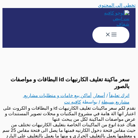
تخطي إلى المحتوى
سعر ماكينة تغليف الكارنيهات id البطاقات و مواصفات
بالصور
اترك تعليقاً
/
أسعار
,
أماكن بيع خامات و متطلبات مشاريع
,
مشاريع بسيطة
/ بواسطة
كافيه نت
نقدم لكم سعر ماكينات تغليف الكارنيهات id و البطاقات و الكروت على
اعتبار انها الة هامة في مشروع المكتبات و محلات تصوير المستندات و
عرض مواصفات الماكينة لكل من يبحث عنها
هناك عدة انوع من الماكينات الخاصة بتغليف الكارنيهات تختلف من
حيث مقاس فتحة دخول الكارنيه فمنها ما يصل الى فتحة مقاس 25 سم
و معظمها يعمل بالتغليف الحراري و منها ما يعمل بالتغليف على البارد