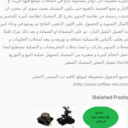
كبيرة مقسمة الى دوائر متساوية تباع في المحلات توضع فيها الزيت ع
النار و نضع العجينة بالقمع حتى يكون المشبك نصف سوى اي بمجرد ان
تتحدد رسمته من طاسة التدوير نخرج كل المشبك لطاسة كبيرة للتحمير و
اكمال التسوية و الحصول على اللون الذهبي الفاتح ثم يوضع في وعاء كبير
به العسل الثقيل البارد ثم على المصفاة او الصفاية و بعد ذلك يترك قليلا
ثم يغلف بأكياس بلاستيكية شفافة و توزيعه و بيعه لمحلات الحلويات و
محلات السوبر ماركت و ايضا محلات المقرمشات و التسلية نستطيع ايضا
عمل احجام كبيرة و صغيرة من المشبك لتسهيل عملية البيع و التوزيع
فاحيانا يفضل البعض المشبك الصغير
جميع الحقوق محفوظة لموقع كافيه نت المصدر الاصلى
http://www.coffee-net.com/
Related Posts: