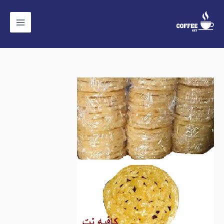
خطي
لى
لمحتوى