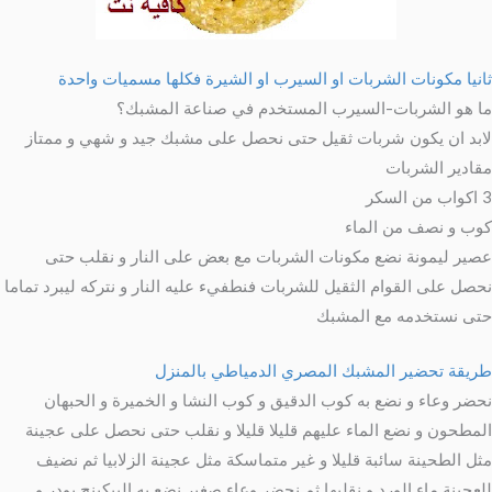
ثانيا مكونات الشربات او السيرب او الشيرة فكلها مسميات واحدة
ما هو الشربات-السيرب المستخدم في صناعة المشبك؟
لابد ان يكون شربات ثقيل حتى نحصل على مشبك جيد و شهي و ممتاز
مقادير الشربات
3 اكواب من السكر
كوب و نصف من الماء
عصير ليمونة نضع مكونات الشربات مع بعض على النار و نقلب حتى
نحصل على القوام الثقيل للشربات فنطفيء عليه النار و نتركه ليبرد تماما
حتى نستخدمه مع المشبك
طريقة تحضير المشبك المصري الدمياطي بالمنزل
نحضر وعاء و نضع به كوب الدقيق و كوب النشا و الخميرة و الحبهان
المطحون و نضع الماء عليهم قليلا قليلا و نقلب حتى نحصل على عجينة
مثل الطحينة سائبة قليلا و غير متماسكة مثل عجينة الزلابيا ثم نضيف
للعجينة ماء الورد و نقلبها ثم نحضر وعاء صغير نضع به البيكبنج بودر و