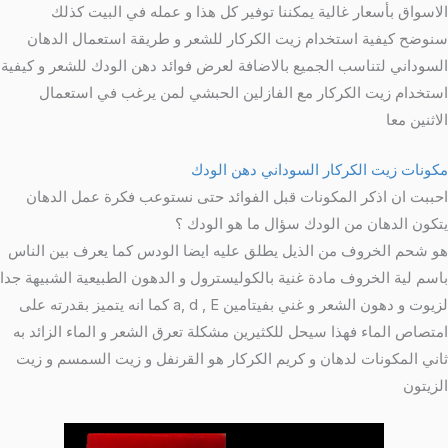
الاسواق بأسعار غالية يمكننا توفير كل هذا و عمله في البيت كذلك
سنوضح كيفية استخدام زيت الكركار للشعر و طريقة استعمال الدهان
السوداني لتناسب الجميع بالاضافة لعرض فوائد دهن الودك للشعر و كيفية
استخدام زيت الكركار مع الفازلين الحبشي لمن يرغب في استعمال
الاثنين معا
مكونات زيت الكركار السوداني دهن الودك
احببت ان اذكر المكونات قبل الفوائد حتى نستوعب فكرة عمل الدهان
يتكون الدهان من الودك سؤال ما هو الودك ؟
هو شحم الخروف من الذيل يطلق عليه ايضا الودس كما يعرف بين الناس
باسم لية الخروف مادة غنية بالكوليسترول و الدهون الطبيعية الشبيهة جدا
لزيوت و دهون الشعر و غني بفيتامين a, d , E كما انه يتميز بقدرته على
امتصاص الماء فهذا سيحل للكثيرين مشكلة تعرق الشعر و الماء الزائد به
ثاني المكونات لدهان و كريم الكركار هو القرنفل و زيت السمسم و زيت
الزيتون