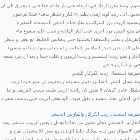
نقوم بوضع دهن الودك في الوعاء على نار هادئة جدا حتى لا يحترق الى ان
يتحول الى زيت لونه زهبي نطفيء النار و ننتظر يدفء قليلا ثم نقوم
بتصفية الزيت من الشوائب و بقايا فتات الدهن بالمصفاه الصغيرة
ثم نضع الدهن مرة اخرى على النار الهادئة و نصب عليه منقوع ماء
القرنفل و نقلب بالملعقة الخشبية حتى يتجانس الخليط مع بعض و ننتظر
على النار حتى تتبخر الماء من الخليط و لم يتبقى منها شيئا ثم نطفيء
النار و نضع زيت السمسم و زيت الزيتون و نقلب جيدا و بعد ان يبرد نضعه
في برطمان زجاجي
طريقة استعمال زيت الكركار للشعر
بعد غسل الشعر بالشامبو نقوم بتنشيفه و تجفيفه ثم نضع عليه الزيت
بشكل عادي كدهان لا نقلق لان رائحة الزيت طيبية بسبب القرنفل و اذا
كان الدهان معك متجمد و ثقيل ضيف اليه بعض الزيت حتى يناسب شعرك
طريقة استخدام زيت الكركار والفازلين الحبشي
الفازلين الحبشي دهان مكون من نخاع الجمل و بعض الزيوت منتشر ايضا
في الاسواق لمن لديه يمكنك خلط الزيتان مع بعض للاستعمال لفرد و
تنعيم الشعر و سوف يكون موضوعنا القادم طريقة عمل الفازلين الحبشي