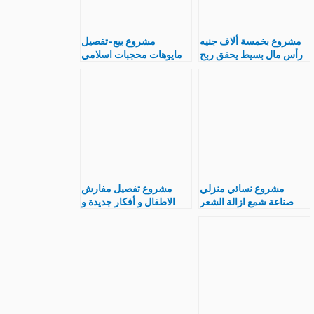
مشروع بخمسة ألاف جنيه
مشروع بيع-تفصيل
رأس مال بسيط يحقق ربح
مايوهات محجبات اسلامي
كبير
شرعي-اماكن بيع قماش
المايوه
مشروع نسائي منزلي
مشروع تفصيل مفارش
صناعة شمع ازالة الشعر
الاطفال و أفكار جديدة و
الزائد بطرق مختلفة
كيفية تعلم تصنيع بالصور و
الخطوات