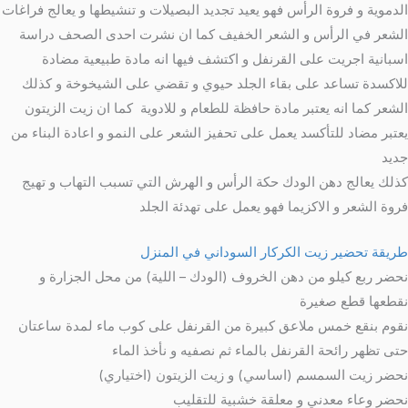
الدموية و فروة الرأس فهو يعيد تجديد البصيلات و تنشيطها و يعالج فراغات
الشعر في الرأس و الشعر الخفيف كما ان نشرت احدى الصحف دراسة
اسبانية اجريت على القرنفل و اكتشف فيها انه مادة طبيعية مضادة
للاكسدة تساعد على بقاء الجلد حيوي و تقضي على الشيخوخة و كذلك
الشعر كما انه يعتبر مادة حافظة للطعام و للادوية كما ان زيت الزيتون
يعتبر مضاد للتأكسد يعمل على تحفيز الشعر على النمو و اعادة البناء من
جديد
كذلك يعالج دهن الودك حكة الرأس و الهرش التي تسبب التهاب و تهيج
فروة الشعر و الاكزيما فهو يعمل على تهدئة الجلد
طريقة تحضير زيت الكركار السوداني في المنزل
نحضر ربع كيلو من دهن الخروف (الودك – اللية) من محل الجزارة و
نقطعها قطع صغيرة
نقوم بنقع خمس ملاعق كبيرة من القرنفل على كوب ماء لمدة ساعتان
حتى تظهر رائحة القرنفل بالماء ثم نصفيه و نأخذ الماء
نحضر زيت السمسم (اساسي) و زيت الزيتون (اختياري)
نحضر وعاء معدني و معلقة خشبية للتقليب