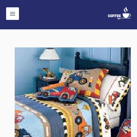
خطي
لى
لمحتوى