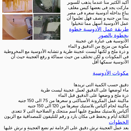
أكيد الكثير منا عندما يذهب للسوبر
ماركت يجد فى بعضها كيس مغلف
يباع بداخله أدوسية سعره فى مصر
يبدأ من جنيه و نصف فهل تعلموا أن
عمل الأدوسية أسهل مما تتخيلوا
طريقة عمل الأدوسية خطوة
بخطوة بالصور
الأدوسية هى عبارة عن عجينة
مكونة من مزيج من الدقيق و الماء
و ذرة ملح و لكنها ليست عجينة طرية و تتشابه الأدوسية مع المخروطية
فى المكونات و لكن تختلف من حيث سماكة و رفع العجينة حيث أن
الأدوسية سمكها أقل
مكونات الأدوسية
دقيق حسب الكمية التى نريدها
ماء لوضعها على الدقيق لعمل عجينة ليست طرية
ذرة ملح و وضعها على الدقيق قبل الماء
ماكينة عمل المكرونة الأسباكتى و سعرها من 75 الى 150 جنيه
ماكينة لحام أكياس بلاستيك سعرها من 120 الى 150 جنيه
أكياس بلاستيك مطبوع عليها أسم منتجك و الصلاحية التى لا تتعدى
الثلاثة أيام و يحفظ فى مكان بارد و رقم للتليفون للمصداقية مع الزبون
الخطوات
بعد عمل العجينة نرش دقيق على الرخامة ثم نضع العجينة و نرش عليها