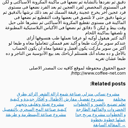
دقيق ثم نفردها بالنشابة ثم نضعها فى ماكينة المكرونة الأسباكتى و لكن
فى المستوى المخصص لفرد العجين ثم بعد الفرد نضعها فى مستوى
فرد عجين أخر يخرج عجينة رقيقة السمك ثم بعد ذلك نرشها بالدقيق ثم
نرشها دقيق حتى لا تلتصق فى بعضها وقت التقطيع ثم نضعها فى
الماكينة فى مستوى تقطيع المكرونة الأسباكتى ثم ننشرها على حبل
وقت بيط و ليكن 5 دقائق ثم نضعها فى الأكياس البلاستيكية المطبوعة
و نلصقها بماكينة اللحام
أكيد كتير هيقول أوكيه لو عرفنا نعملها طب هنسوقها أزاى
عندكم سوبر ماركت طبعا و أكيد نعم فممكن تتعاملوا معاه و طبعا لو
أكثر من سوبر ماركت يكون أفضل و تتفقوا معاه ان يكون الحساب
بالأجل و ده معناه أنك هتستلم أرباحك بعد بيع الأدوسية من التاجر و ده
طبعا عشان تغريه
جميع الحقوق محفوظة لموقع كافيه نت المصدر الاصلى
http://www.coffee-net.com/
Related posts:
مشروع نسائي منزلي صناعة شمع ازالة الشعر الزائد بطرق
مختلفة
مشروع تفصيل مفارش الاطفال و أفكار جديدة و كيفية
تعلم تصنيع بالصور و الخطوات
مشروع تعبئة وتغليف وتجهيز
الخضروات والفاكهة الطازجة
كيفية صناعة المج السحري بالتفصيل
و الخطوات مشروع مربح جدا
مشروع صناعة البسطرمة و طريقة
عملها خطوة بخطوة
→
المقالة السابقة