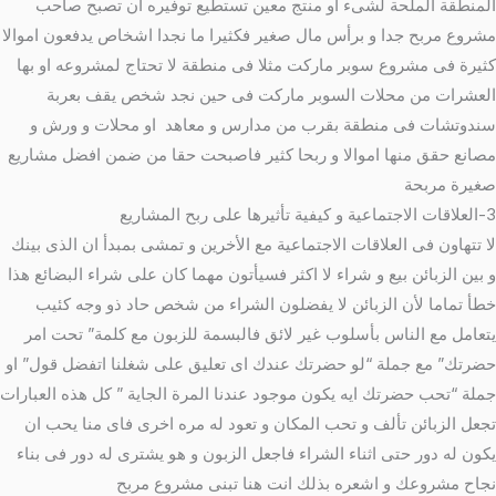
المنطقة الملحة لشىء او منتج معين تستطيع توفيره ان تصبح صاحب
مشروع مربح جدا و برأس مال صغير فكثيرا ما نجدا اشخاص يدفعون اموالا
كثيرة فى مشروع سوبر ماركت مثلا فى منطقة لا تحتاج لمشروعه او بها
العشرات من محلات السوبر ماركت فى حين نجد شخص يقف بعربة
سندوتشات فى منطقة بقرب من مدارس و معاهد او محلات و ورش و
مصانع حقق منها اموالا و ربحا كثير فاصبحت حقا من ضمن افضل مشاريع
صغيرة مربحة
3-العلاقات الاجتماعية و كيفية تأثيرها على ربح المشاريع
لا تتهاون فى العلاقات الاجتماعية مع الأخرين و تمشى بمبدأ ان الذى بينك
و بين الزبائن بيع و شراء لا اكثر فسيأتون مهما كان على شراء البضائع هذا
خطأ تماما لأن الزبائن لا يفضلون الشراء من شخص حاد ذو وجه كئيب
يتعامل مع الناس بأسلوب غير لائق فالبسمة للزبون مع كلمة” تحت امر
حضرتك” مع جملة “لو حضرتك عندك اى تعليق على شغلنا اتفضل قول” او
جملة “تحب حضرتك ايه يكون موجود عندنا المرة الجاية ” كل هذه العبارات
تجعل الزبائن تألف و تحب المكان و تعود له مره اخرى فاى منا يحب ان
يكون له دور حتى اثناء الشراء فاجعل الزبون و هو يشترى له دور فى بناء
نجاح مشروعك و اشعره بذلك انت هنا تبنى مشروع مربح