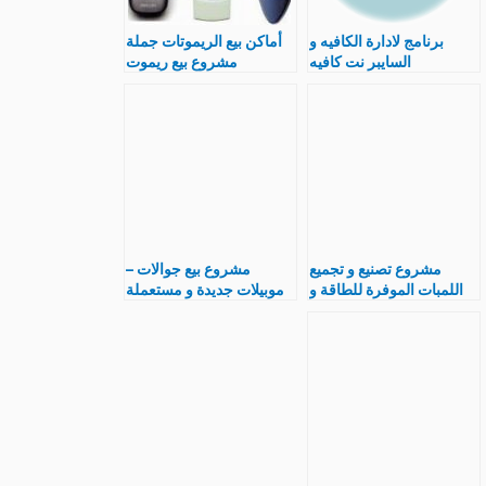
برنامج لادارة الكافيه و
أماكن بيع الريموتات جملة
السايبر نت كافيه
مشروع بيع ريموت
EasyCafe خاص
التلفزيون و الريسيفر و
بمشروع الكافيهات و
شواحن الموبايل
السيبرات
مشروع تصنيع و تجميع
مشروع بيع جوالات –
اللمبات الموفرة للطاقة و
موبيلات جديدة و مستعملة
دراسة جدوى انتاج
و اكسسوارات و صيانة