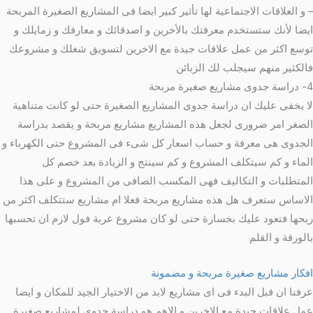
– و العلاقات الاجتماعية لها تأثير كبير ايضا فى المشاريع الصغيرة المربحة
ايضا لأنك ستستخدم معرفتك بالأخرين و اصدقائك و معارفك و زمايلك و
توسع اكثر من عمل علاقات جيدة مع الاخرين لتسويق شغلك و مشروعك
فالكثير منهم سيجلب لك الزبائن
4- دراسة جدوى مشاريع صغيرة مربحة
لا يخفى عليك ان دراسة جدوى المشاريع الصغيرة حتى لو كانت متناهية
الصغر امر ضرورى لجعل هذه المشاريع مشاريع مربحة و يقصد بدراسة
الجدوى هى معرفة و حساب اسعار كل شىء فى المشروع حتى الكهرباء و
الماء و كم سيتكلف المشروع و كم سينتج و الزيادة بعد خصم كل
المتطلبات و التكاليف فهى المكسب الصافى من المشروع و على هذا
الاساس ستعرف هل هذه مشاريع مربحة فعلا ام مشاريع ستتكلف اكثر من
ربحها فتعود عليك بخسارة حتى لو كان مشروع عربة فول لازم ان تحسبها
بالورقة و القلم
افكار مشاريع صغيرة مربحة و مضمونة
عرفنا ان قبل البدء فى اى مشاريع لابد من الاختيار الجيد للمكان و ايضا
عمل علاقات جيدة مع الاخرين و الاهم هو دراسة جدوى لمشاريع صغيرة