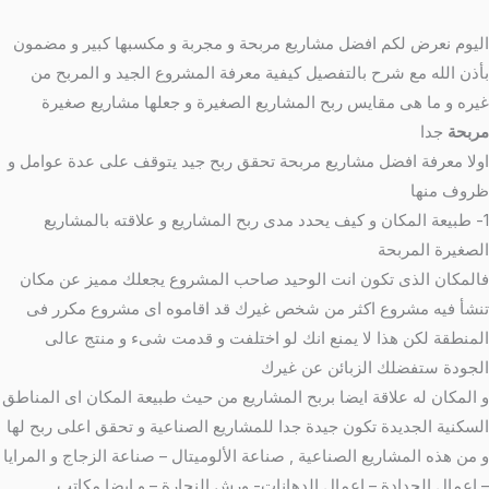
اليوم نعرض لكم افضل مشاريع مربحة و مجربة و مكسبها كبير و مضمون
بأذن الله مع شرح بالتفصيل كيفية معرفة المشروع الجيد و المربح من
غيره و ما هى مقايس ربح المشاريع الصغيرة و جعلها مشاريع صغيرة
مربحة
جدا
اولا معرفة افضل مشاريع مربحة تحقق ربح جيد يتوقف على عدة عوامل و
ظروف منها
1- طبيعة المكان و كيف يحدد مدى ربح المشاريع و علاقته بالمشاريع
الصغيرة المربحة
فالمكان الذى تكون انت الوحيد صاحب المشروع يجعلك مميز عن مكان
تنشأ فيه مشروع اكثر من شخص غيرك قد اقاموه اى مشروع مكرر فى
المنطقة لكن هذا لا يمنع انك لو اختلفت و قدمت شىء و منتج عالى
الجودة ستفضلك الزبائن عن غيرك
و المكان له علاقة ايضا بربح المشاريع من حيث طبيعة المكان اى المناطق
السكنية الجديدة تكون جيدة جدا للمشاريع الصناعية و تحقق اعلى ربح لها
و من هذه المشاريع الصناعية , صناعة الألوميتال – صناعة الزجاج و المرايا
– اعمال الحدادة – اعمال الدهانات- ورش النجارة – و ايضا مكاتب