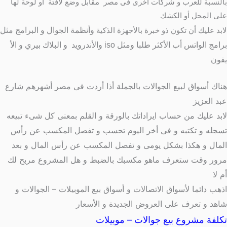
بالنسبة للعرب و شركات أخرى فى مصر مقابل وضع لافتة أو لوحة لها
على المحل أو الكشك
لابد عليك أن تكون ذو خبرة بالأجهزة الذكية
وأنظمة الجوال و البرامج مثل
برامج الواتس أب الأكثر طلبا ومثل iso والأندرويد و
ا
لبلاك بيري و الأ
يفون
هناك أسواق لبيع الجوالات بالجملة أذا أردت فى مصر أشهرهم شارع
عبد العزيز
لابد عليك من حساب ايراداتك بالورقة و القلم بمعنى كل شىء تبيعه
تسجله و تكتبه و فى أخر اليوم تحسب و تفصل المكسب عن رأس
المال و هكذا بشكل يومى و تفصل المكسب عن رأس المال و بعد
مرور وقت ستعرف ماهو مكسبك بالضبط و هل المشروع مربح لك
أم لا
اذهب دائما لأسواق الاتصالات و أسواق بيع الموبيلات – الجوالات و
شاهد و تعرف على العروض الجديدة و الأسعار
تكلفة مشروع بيع جوالات – موبيلات