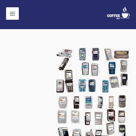
خطي
لى
لمحتوى