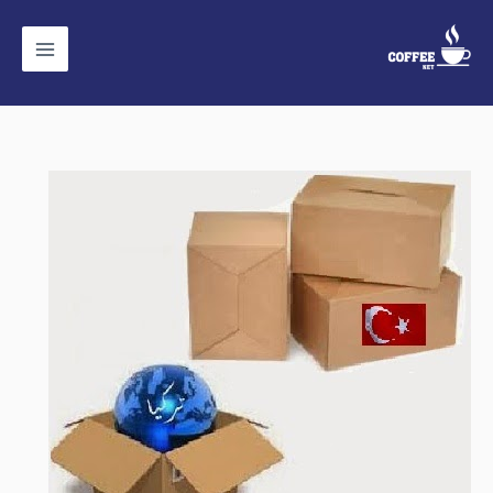
خطي
لى
لمحتوى