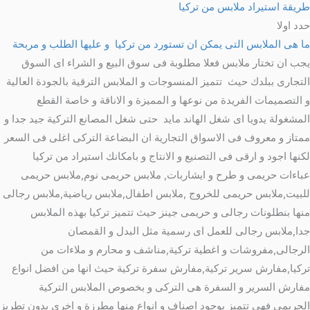
طريقة استيراد ملابس من تركيا
حدد اولا
ما هى الملابس التى يمكن ان تستورد من تركيا و عليها الطلب و مربحة
يجب ان تختار ملابس فعلا مطلوبة فى سوق البيع و الشراء اى السوق
التجارى ببلدك حيث تتميز المنسوجات و الملابس الترقية بالجودة العالية
و التصميمات الفريدة من نوعها و المميزة و الاناقة و خاصة القطع
المشغولة يدويا اى شغل الهاند مايد حتى شغل المصانع التركية جيد جدا و
ممتاز و معروف فى الاسواق التجارية ان البضاعة التركى اغلى فى السعر
لكنها اجود و ارقى فى التصنيع و الانتاج و بامكانك استيراد من تركيا
عباءات حريمى و طرح و ايشاربات, ملابس حريمى نوم,ملابس حريمى
للبيت,ملابس حريمى للخروج ,ملابس اطفال,ملابس رياضية,ملابس رجالى
منها بنطلونات رجالى و حريمى جينز حيث تتميز تركيا بهذه الملابس
جدا,ملابس رجالى للعمل اى رسمية مثل البدل و القمصان
الرجالى,مفروشات و اغطية تركية,مناشف و محارم و ملاءات من
تركيا,مفارش سرير تركية,مفارش سفرة تركية حيث انها من افضل انواع
مفارش السرير و السفرة هى التركى و بخصوص الملابس التركية
الحريمى فهى تتميز بوجود اصناف و انواع منها مطرزة و اخرى بدون تطريز