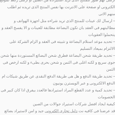
ارسل لهم صور للمنتج الذى تريد استيراده من الصين او ارسل رابط لموقع
الكترونى او صفحة على الانترنت بها نفس المنتج الذى تريده ثم اطلب
منهم الاتى
– ارسال لك عينات للمنتج الذى تريد شراءه مثل اجهزة الهواتف و
مطالبتهم فى العقد بان تكون البضاعة مطابقة للعينات و الا يفسخ العقد و
يتحملوا العقوبات
– تحديد موعد استلام البضاعة و تثبيته فى العقد و الزام الشركة على
الالتزام بميعاد التسليم
– تحديد طريقة شحن البضاعة فطرق شحن البضائع المستوردة منها شحن
جوى سريع و لكنه اغلى فى الثمن و شحن بحرى بطىء و لكنه ارخص فى
الثمن
– تحديد طريقة الدفع و هل هى طريقة الدفع النقدى عن طريق شيكات ام
الدفع الالكترونى و عبر الويسترن يونيون
– تحديد كمية و عدد القطع المراد استيرادها فالعدد بيفرق اذا كان كبير فى
الخصومات
كيفية ايجاد افضل شركات استيراد جوالات من الصين
قد عرضنا فى كافيه نت
دليل تجارى الكترونى
جيد و امن لاستيراد بضائع