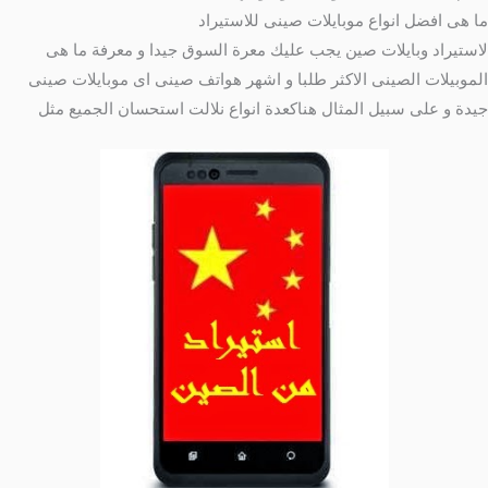
ما هى افضل انواع موبايلات صينى للاستيراد
لاستيراد وبايلات صين يجب عليك معرة السوق جيدا و معرفة ما هى
الموبيلات الصينى الاكثر طلبا و اشهر هواتف صينى اى موبايلات صينى
جيدة و على سبيل المثال هناكعدة انواع نلالت استحسان الجميع مثل