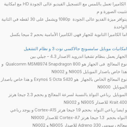
الكاميرا تعمل باللمس مع التسجيل الفيديو عالى الجودة HD مع امكانية
تثبيت الصورة و م
يتوافر ميزة الفديو
عالى الجودة 1080p ويشمل على 30 لقطه في الثانية
الواحدة
اما الكاميرا الثانوية للجهاز فهى الكاميرا الأمامية بحجم 2 ميجا بكسل
امكانيات موبايل سامسونج جالاكسى نوت 3 و نظام التشغيل
الجهاز يعمل بنظام تشغيا اندرويد الاصدار 4.3 – جيلي بين
نوع المعالج فى الجهاز هو Qualcomm MSM8974 Snapdragon 800 و
هذا خاص باصدار الموبايل N9005 و N9002
نوع المعالج الخاص بالجهاز هو Exynos 5 Octa 5420 و هذا خاص باصدار
الموبايل N9000
الموبايل رباعي النواة بالنسبة لسرعة المعالج و بحجم 2.3 جيجا هرتز
Krait 400 للاصدار N9005 و N9002
و ايضا رباعي النواه بحجم 1.9 جيجا هرتز Cortex-A15 و يوجد رباعي
النواه بحجم 1.3 جيجا هرتز Cortex-A7 للاصدار N9000
معالج رسومي Adreno 330 للاصدار N9005 و N9002