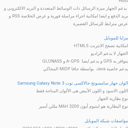
Host
يدعم الجهاز ميزة الرسائل ذات الوسائط المتعددة و البريد الالكترونى و
بريد الدفع و ايضا امكانية اجراء مراسلة فورية و عرض الخلاصة RSS و
عرض مترابط للرسائل القصيرة
مزايا للموبايل
امكانية تصفح الانترنت HTML5
الجهاز لا يدعم الراديو
يتوافر به GPS
و يدعم ايضا A-GPS و GLONASS
يدعم خاصية Java
بواسطة جافا MIDP المحاكي
الوان جهاز سامسونج جالاكسى نوت Samsung Galaxy Note 3
اللون الاسود و اللون الأبيض هى الألوان المتاحة فقط
نوع بطارية الجهاز
نوع البطارية هو ليثيوم أيون 3200 MAH مللي أمبير
مواصفات شبكة الموبايل