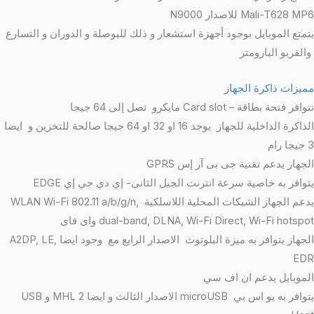
Mali-T628 MP6 للاصدار N9000
يتمتع الموبايل بوجود أجهزة استشعار و ذلك للبوصلة و الدوران و التسارع
والقربو البارومتر
مميزات ذاكرة الجهاز
تتوافر فتحة بطاقة – Card slot مايكرو تصل إلى 64 جيجا
الذاكرة الداخلية للجهاز يوجد 16 او 32 او 64 جيجا صالحة للتخزين و ايضا
3 جيجا رام
الجهاز يدعم تقنية جى بى آر إس GPRS
يتوافر به خاصية سرعة انترنت الجيل الثانى- إي دي جي إي EDGE
يدعم الجهاز الشبكات المحلية اللاسلكية WLAN Wi-Fi 802.11 a/b/g/n,
dual-band, DLNA, Wi-Fi Direct, Wi-Fi hotspot واى فاى
الجهاز يتوافر به ميزة البلوتوث الاصدار الرايع مع وجود ايضا A2DP, LE,
EDR
الموبايل يدعم ان اف سي
يتوافر به يو اس بي microUSB الاصدار الثالث و ايضا MHL 2 و USB