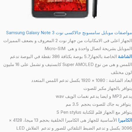
مواصفات موبايل سامسونج جالاكسى نوت Samsung Galaxy Note 3
الجهاز اعلى فى الامكانيات من جهاز نوت 2 المعروف و بضعف المميزات
الموبايل بشريحة اتصال واحدة و هى
Micro-SIM
الشاشة
الخاصة بالجهاز5.7 بوصة بكثافة 386 نقطة في البوصة تدعم
اللمس و هى من نوع Super AMOLED كابستيف و تشمل على 16 مليون
لون مختلف
ابعاد الشاشة : 1080 × 1920 بكسل تدعم اللمس المتعدد
يتوافر بالجهاز مكبر للصوت
يدعم MP3 و ايضا يدعم نغمات الويف wav
يتوافر به جاك للصوت بحجم 3.5 مم
يتوافر مع الجهاز قلم للكتابة S Pen stylus
الكاميرا
الأساسية للجهاز هى الكاميرا الخلفية بحجم 13 ميجا، 4128 ×
3096 بكسل و تدعم الضبط التلقائي للصور و تدعم الفلاش LED