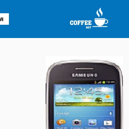
خطي
لى
لمحتوى