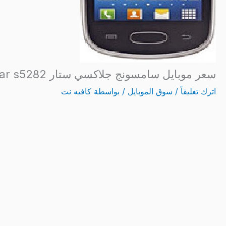
سعر موبايل سامسونج جلاكسي ستار galaxy star s5282 و مواصفات الجهاز
اترك تعليقاً
/
سوق الموبايل
/ بواسطة
كافيه نت