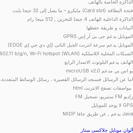
الذاكرة الخاصة بالهاتف
فتحة البطاقة (Card slot)
مايكرو – ما يصل إلى 32 جيجا بايت
الذاكرة الداخلية للهاتف 4 جيجا للتخزين , 512 ميجا رام
البيانات و طريقة حفظها
الموبايل يدعم جى بى آر إس GPRS
الموبايل يدعم سرعة انترنت الجيل الثانى (إي دي جي إي EDGE)
الشبكات المحلية اللاسلكية (WLAN)
802.11 b/g/n, Wi-Fi hotspot
الهاتف يدعم البلوتوث الاصدار الرابع
يو اس بي مدعم microUSB v2.0
اما عن الرسائل فسنجد الرسائل القصيرة ، رسائل الوسائط المتعددة، البري
مواصفات تصفح الانترنت
html
راديو FM ستيريو، تسجيل FM
GPS
لا يوجد للموبايل
Java
يدعم , عن طريق جافا MIDP
ألوان موبايل جلاكسى ستار