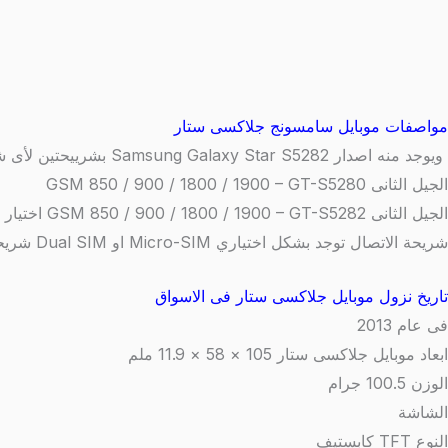
مواصفات موبايل سامسونج جلاكسى ستار
ويوجد منه اصدار Samsung Galaxy Star S5282 بشرييحتين لأى شبكة
الجيل الثانى
GSM 850 / 900 / 1800 / 1900 – GT-S5280
الجيل الثانى
GSM 850 / 900 / 1800 / 1900 – GT-S5282 اختيار نوع الشريحة الاولي او الثانيه
شريحة الاتصال توجد بشكل اختياري Micro-SIM او Dual SIM شريحة واحده او شريحتين
تاريخ نزول موبايل جلاكسى ستار فى الاسواق
فى عام 2013
ابعاد موبايل جلاكسى ستار 105 × 58 × 11.9 ملم
الوزن
100.5 جرام
الشاشة
النوع
TFT كابستيف