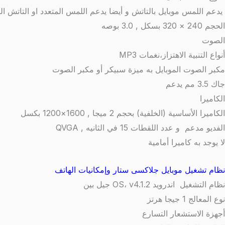
يدعم اللمس موبايل بالتاتش و أيضا يدعم اللمس المتعدد او التاتش ال
الحجم
240 × 320 بسكل , 3.0 بوصه
الصوت
أنواع التنبية
الاهتزاز،نغمات MP3
مكبر الصوت الموبايل به ميزة سبيكر أو مكبر الصوت
جاك 3.5 مم
يدعم
الكاميرا
الكاميرا الأساسية (الخلفية) بحجم 2 ميجا , 1600×1200 بكسل
الفديو
مدعم و عدد اللقطات 15 في الثانيه , QVGA
لا يوجد به كاميرا أمامية
نظام تشغيل موبايل جلاكسى ستار وإمكانيات الهاتف
نظام التشغيل
اندرويد OS، v4.1.2 جيل بين
نوع المعالج
1 جيجا هرتز
أجهزة الاستشعار
التسارع