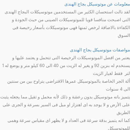
علومات عن موتوسيكل بجاج الهندى
قد نالت استحسان الكثير من المستخدمين موتوسيكلات البجاج الهندى
لتى اصبحت منافسا قويا للموتوسيكلات الصينى من حيث الجودة و
لكفاءة بالاضافة لرخص ثمنها فهى موتوسيكلات بأسعار رخيصة فى
لسوق
واصفات موتوسيكل بجاج الهندى
عتبر من افضل الموتوسيكلات الرخيصة التى تتحمل و يعتمد عليها و
يستخدم له بنزين 92 و يغير له الزيت من 40 الى 60 كيلو متر و يوضع له 1
تر فقط لغيار الزيت
لة الجر الخاصة بالموتوسيكل عمرها الافتراضى يتراوح بين من سنتين
 4 سنوات
تميز بانه موتوسيكل بدون رعشة و ذلك لأنه محمل و ثقيل مما يجعله يثبت
لى الأرض و لا يوجد به اى اهتزاز او ميل فى السير بسرعة و الجرى على
لطريق
ما انه يتميز بدقة سرعة فى العداد و لا يظهر اى مقياس سرعة وهمى
لموتوسيكل