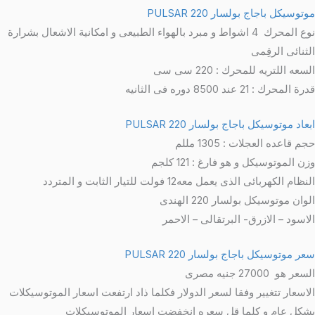
توسيكل باجاج بولسار 220 PULSAR
نوع المحرك 4 اشواط و مبرد بالهواء الطبيعى و امكانية الاشعال بشرارة
لثنائى الرقِمى
سعه اللتريه للمحرك : 220 سى سى
ة المحرك : 21 عند 8500 دوره فى الثانيه
عاد موتوسيكل باجاج بولسار 220 PULSAR
م قاعده العجلات : 1305 مللم
زن الموتوسيكل و هو فارغ : 121 كلجم
نظام الكهربائى الذى يعمل معه12 فولت للتيار الثابت و المتردد
وان موتوسيكل بولسار 220 الهندى
لاسود – الازرق- البرتقالى – الاحمر
عر موتوسيكل باجاج بولسار 220 PULSAR
سعر هو 27000 جنيه مصرى
لاسعار تتغيير وفقا لسعر الدولار فكلما ذاد ارتفعت اسعار الموتوسيكلات
شكل عام و كلما قل سعره انخفضت اسعار الموتوسيكلات