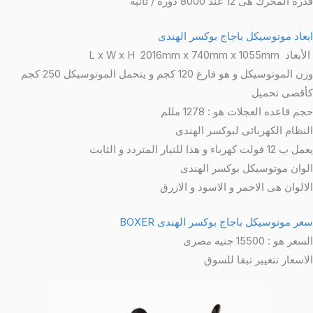
رة المحرك هى 12 عند 8000 دورة / ثانية
بعاد موتوسيكل باجاج بوكسر الهندى
اد L x W x H 2016mm x 740mm x 1055mm
وزن الموتوسيكل و هو فارغ 120 كجم و يتحمل الموتوسيكل 250 كجم
أقصى تحميل
م قاعده العجلات هو : 1278 مللم
لنظام الكهربائى لبوكسر الهندى
ب 12 فولت كهرباء و هذا للتيار المتردد و الثابت
لوان موتوسيكل بوكسر الهندى
لالوان هى الاحمر و الاسود و الازرق
عر موتوسيكل باجاج بوكسر الهندى BOXER
سعر هو : 15500 جنيه مصرى
لاسعار تتغيير تبقا للسوق