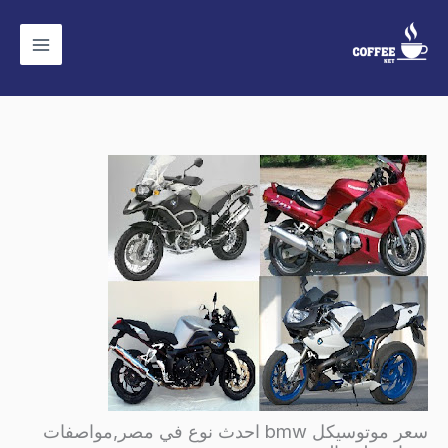
خطي
لى
لمحتوى
سعر موتوسيكل bmw احدث نوع في مصر,مواصفات