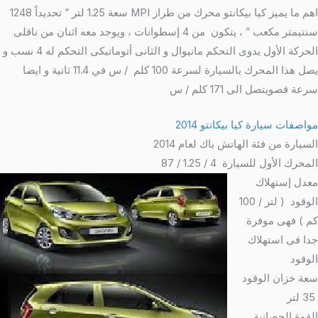
اهم ما يميز كيا بيكانتو محرك من طراز MPI سعة 1.25 لتر ” تحديداً 1248
سنتيمتر مكعب ” ، يتكون من 4 إسطوانات ، ويوجد معه اثنان من ناقلى
الحركة الأول يدوى التحكم مانيوال و الثانى أتوماتيكى التحكم له 4 نسب و
يصل هذا المحرك بالسيارة لسرعة 100 كلم / س في 11.4 ثانية و ايضا
سرعة قصويتصل الى 171 كلم / س
مواصفات سيارة كيا بيكانتو 2014
السيارة من فئة الهاتش باك لعام 2014
المحرك الأول للسيارة
4 / 1.25 / 87
معدل إستهلاك
الوقود ( لتر / 100
كم ) فهى موفرة
جدا فى استهلاك
الوقود
سعة خزان الوقود
35 لتر
القوة الحصانية