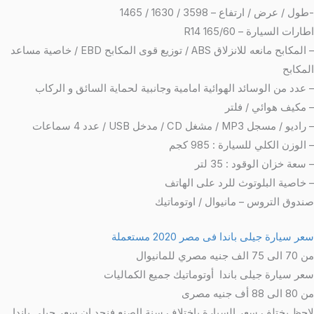
-طول / عرض / ارتفاع – 3598 / 1630 / 1465
اطارات السيارة – 165/60 R14
– المكابح مانعه للانزلاق ABS / توزيع قوى المكابح EBD / خاصية مساعد
المكابح
– عدد من الوسائد الهوائية امامية وجانبية لحماية السائق و الركاب
– مكيف هوائي / فلتر
– راديو / مسجل MP3 / مشغل CD / مدخل USB / عدد 4 سماعات
– الوزن الكلي للسيارة : 985 كجم
– سعة خزان الوقود : 35 لتر
– خاصية البلوتوث للرد على الهاتف
صندوق التروس – مانيوال / اوتوماتيك
سعر سيارة جيلى باندا فى مصر 2020 مستعملة
من 70 الى 75 الف جنيه مصري للمانيوال
سعر سيارة جيلى باندا أوتوماتيك جميع الكماليات
من 80 الى 88 أف جنيه مصرى
لاحظ يختلف سعر السيارة باختلاف سنة الصنع فنجد ان سعر جيلي باندا