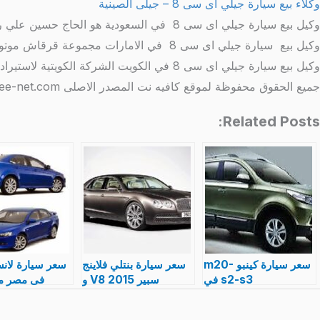
وكلاء بيع سيارة جيلي اى سى 8 – جيلى الصينية
وكيل بيع سيارة جيلي اى سى 8 في السعودية هو الحاج حسين علي رضا
وكيل بيع سيارة جيلي اى سى 8 في الامارات مجموعة قرقاش موتورز
وكيل بيع سيارة جيلي اى سى 8 في الكويت الشركة الكويتية لاستيراد السيارات
جميع الحقوق محفوظة لموقع كافيه نت المصدر الاصلى http://www.coffee-net.com/
Related Posts:
سعر سيارة كينبو m20-
سعر سيارة بنتلي فلاينج
s2-s3 في
سبير V8 2015 و
فى مصر م
مصر,مواصفات
مواصفات افخم سيارة
ميتسوبيش
بالصورkenbo الجديدة
فى العالم بالصور