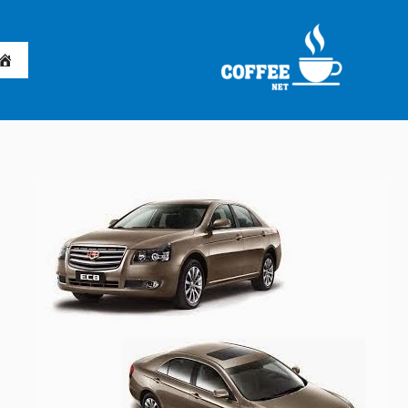
خطي
لى
لمحتوى