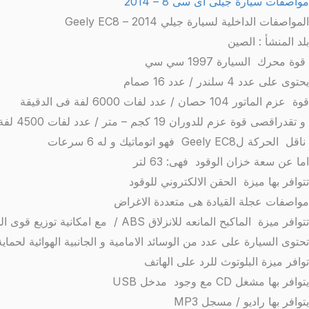
مواصفات سيارة جيلى اى سى 8 – 2014
المواصفات الداخلية لسيارة جيلي 2014 – Geely EC8
بلد المنشأ : الصين
قوة محرك السيارة 1997 سي سي
يحتوى على عدد 4 سلندر / عدد 16 صمام
قوة عزم الماتور 104 حصان / عدد لفات 6000 لفة فى الدقيقة
و تقدراقصى قوة عزم للدوران 19 كجم – متر / عدد لفات 4500 لفة في الدقيقة
ناقل الحركة لGeely EC8 فهو اتوماتيك و له 6 سرعات
اما عن سعة خزان الوقود فهى: 63 لتر
تتوافر بها ميزة الحقن الالكتروني للوقود
مواصفات عجلة القيادة هى متعددة الاغراض
تتوافر ميزة الماكبح المانعه للانزلاق ABS / مع امكانية توزيع قوى المكابح الكترونيا بتقنية EBD / ووجود خاصية مساعد المكابح
تحتوى السيارة على عدد من الوسائد الامامية و الجانبية الهوائية لحماي
توافر ميزة البلوتوث للرد على الهاتف
يتوافر بها مشغل CD مع وجود مدخل USB
يتوافر بها راديو / مسجل MP3