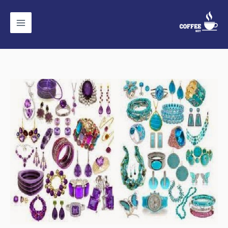
خطي
لى
لمحتوى