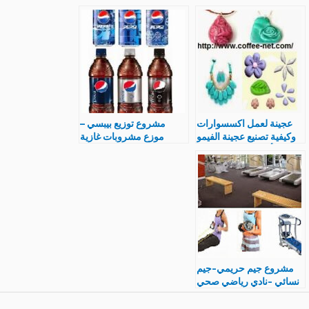
أسعار الزيت ومتطلبات
فتح محل
عجينة لعمل اكسسوارات
مشروع توزيع بيبسي –
وكيفية تصنيع عجينة الفيمو
موزع مشروبات غازية
و أنواع و سعر القطعة
مشروع بدون خسارة
مشروع جيم حريمي-جيم
نسائي -نادي رياضي صحي
للسيدات و دراسة جدواه