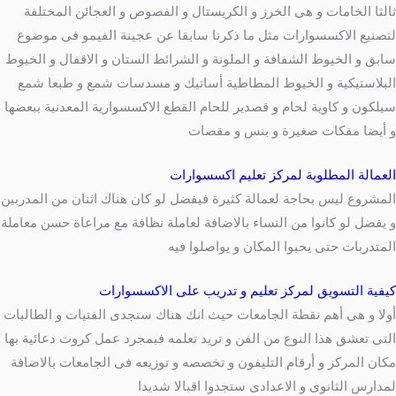
ثالثا الخامات و هى الخرز و الكريستال و الفصوص و العجائن المختلفة
لتصنيع الاكسسوارات مثل ما ذكرنا سابقا عن عجينة الفيمو فى موضوع
سابق و الخيوط الشفافة و الملونة و الشرائط الستان و الاقفال و الخيوط
البلاستيكية و الخيوط المطاطية أساتيك و مسدسات شمع و طبعا شمع
سيلكون و كاوية لحام و قصدير للحام القطع الاكسسوارية المعدنية ببعضها
و أيضا مفكات صغيرة و بنس و مقصات
العمالة المطلوبة لمركز تعليم اكسسوارات
المشروع ليس بحاجة لعمالة كثيرة فيفضل لو كان هناك اثنان من المدربين
و يفضل لو كانوا من النساء بالاضافة لعاملة نظافة مع مراعاة حسن معاملة
المتدربات حتى يحبوا المكان و يواصلوا فيه
كيفية التسويق لمركز تعليم و تدريب على الاكسسوارات
أولا و هى أهم نقطة الجامعات حيث انك هناك ستجدى الفتيات و الطالبات
التى تعشق هذا النوع من الفن و تريد تعلمه فبمجرد عمل كروت دعائية بها
مكان المركز و أرقام التليفون و تخصصه و توزيعه فى الجامعات بالاضافة
لمدارس الثانوى و الاعدادى ستجدوا اقبالا شديدا