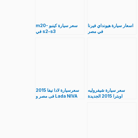
اسعار سيارة هيونداي فيرنا
سعر سيارة كينبو m20-
في مصر
s2-s3 في
اتوماتيك,مانيوال-
مصر,مواصفات
مواصفات Hyundai
بالصورkenbo الجديدة
verna بالصور
سعر سيارة شيفروليه
سعرسيارة لادا نيفا 2015
اوبترا 2015 الجديدة
Lada NIVA فى مصر و
Chevrolet Optra و
مواصفات و الوان بالصور
مواصفات بالصور