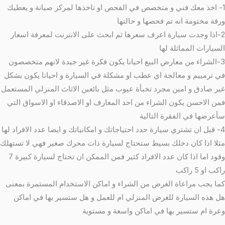
1- اخذ معك فني و متخصص في الفحص او تاخذها لمركز صيانة و يعطيك
ورقة مختومة انه تم فحصها و حالتها
2-اذا وجدت سيارة اعرف سعرها ثم ابحث على الانترنت لمعرفة اسعار
السيارات المماثلة لها
3-الشراء من معارض البيع احيانا يكون فكرة غير جيدة لانهم متخصصون
في ترمييم و معالجة اي عطب او مشكلة في السيارة و احيانا يكون بشكل
غير صادق و امين مجرد تخبأة عيوب مثل بائعين الاثاث المنزلي المستعمل
فمن الاحسن يكون الشراء من احد المعارف او الاصدقاء او الاسواق التي
سأعرضها في الفقرة التالية
4- قبل ان تشتري سيارة حدد احتياجاتك و امكانياتك و ايضا عدد الافراد لها
مثلا اذا كان دخلك بسيط ستحتاج لسيارة ذات محرك صغير فهي لا تستهلك
وقود اما اذا كان عدد الافراد كثير فمن الممكن ان تحتاج لسيارة كبيرة 7
راكب او 5 راكب
كما يجب مراعاة الغرض من الشراء و اماكن الاستخدام المستمرة بمعنى
هل هذه السيارة للغرض المنزلي ام للعمل و هل ستسير بها في اماكن
وعرة ام ستسير بها في اماكن واسعة و مستوية