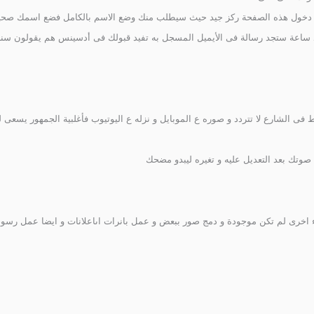
دخول هذه الصفحة ركز جيد حيث سيطلب منك وضع الاسم بالكامل فضع اسمك صحيحا دو
د ساعة ستجد رسالة فى الأيميل المسجل به تفيد قبولك فى أدسينس هم يقولون سنرض
ط فى الشارع لا تتردد و صوره ع الموبايل و نزله ع اليوتيوب فأغلبية الجمهور يسع
 صوتك بعد التعديل عليه و تغيره ليبدو مضحك
 اخرى لم تكن موجودة و دمج صور ببعض و عمل بانرات اىاعلانات و ايضا عمل رسوم مت