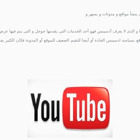
 ينشأ مواقع و مدونات و يسهر و
لها و الذى لا يعرف أدسينس فهو أحد الخدمات التى يقدمها جوجل و التى يتم فيها عر
قع بسياسة ادسينس الجادة أو أيضا للتقيم الضعيف للموقع أو المدونة فكان الكثي