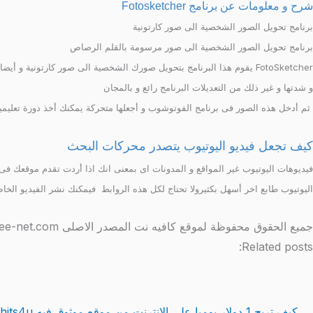
شرح و معلومات عن برنامج Fotosketcher
برنامج تحويل الصور الشخصية الى صور كارتونية
برنامج تحويل الصور الشخصية الى صور مرسومة بالقلم الرصاص
FotoSketcher يقوم هذا البرنامج بتحويل صورك الشخصية الى صور كارتونية
و شدتها و غير ذلك من التعديلات البرنامج رائع و بالمجان
ثم أدخل هذه الصور فى برنامج الفوتوشوب و أجعلها متحركة يمكنك أخذ دورة تعليمي
كيف تجعل فيديو اليوتيوب يتصدر محركات البحث
فيديوهات اليوتيوب غير المواقع و المدونات اى بمعنى انك اذا أردت تقدم موقعك فى
اليوتيوب طابع اخر أسهل بكثيرولا تحتاج لكل هذه الروابط فيمكنك نشر الفيديو ال
جميع الحقوق محفوظة لموقع كافيه نت المصدر الاصلى http://www.coffee-net.com/
Related posts:
كيف تربح 1 دولار يوميا على الانترنت من موقع موثوق فيه easyhits4u شرح بالصور