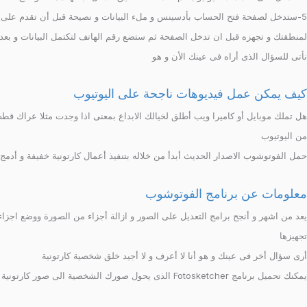
5-ستدخل لصفحة فتح الحساب بأدسينس و ملء البيانات و نصيحة قبل أن تقدم على 
لمنطقتك و تجهزه قبل ان تدخل الصفحة ثم ستضع رقم الهاتف لتكتمل البيانات و بع
نأتى للسؤال الذى أراه فى عينك الأن و هو
كيف يمكن عمل فيديوهات ناجحة على اليوتيوب
هل تملك موبايل أو كاميرا ويب أطلق لخيالك الابداع بمعنى اذا وجدت مثلا عراك قط
من اليوتيوب
حمل الفوتوشوب الاصدار الحديث أبدأ من خلاله بتنفيذ أعمال كارتونية خفيفة و أدمج
معلومات عن برنامج الفوتوشوب
يعد من اشهر و أنجح برامج التعديل على الصور و ازالة أجزاء من الصورة ووضع اجزاء
تجهيزها
أرى سؤال أخر فى عينك و هو أنا لا أعرف و لا أجيد خلق شخصية كارتونية
يمكنك تحميل برنامج Fotosketcher الذى يحول صورك الشخصية الى صور كارتونية