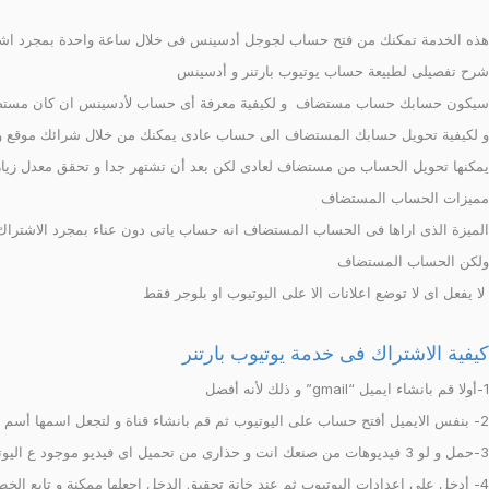
هذه الخدمة تمكنك من فتح حساب لجوجل أدسينس فى خلال ساعة واحدة بمجرد اشترا
شرح تفصيلى لطبيعة حساب يوتيوب بارتنر و أدسينس
سيكون حسابك حساب مستضاف و لكيفية معرفة أى حساب لأدسينس ان كان مستضاف 
و لكيفية تحويل حسابك المستضاف الى حساب عادى يمكنك من خلال شرائك موقع و بذ
يمكنها تحويل الحساب من مستضاف لعادى لكن بعد أن تشتهر جدا و تحقق معدل زي
مميزات الحساب المستضاف
الميزة الذى اراها فى الحساب المستضاف انه حساب ياتى دون عناء بمجرد الاشتراك
ولكن الحساب المستضاف
لا يفعل اى لا توضع اعلانات الا على اليوتيوب او بلوجر فقط
كيفية الاشتراك فى خدمة يوتيوب بارتنر
1-أولا قم بانشاء ايميل “gmail” و ذلك لأنه أفضل
2- بنفس الايميل أفتح حساب على اليوتيوب ثم قم بانشاء قناة و لتجعل اسمها أسم شىء معين ستقدمه
3-حمل و لو 3 فيديوهات من صنعك انت و حذارى من تحميل اى فيديو موجود ع اليوتيوب و عرضه فى قناتك على انه من صنعك هذا يعرض حسابك للغلق
4- أدخل على اعدادات اليوتيوب ثم عند خانة تحقيق الدخل اجعلها ممكنة و تابع الخطوات التى تأتى