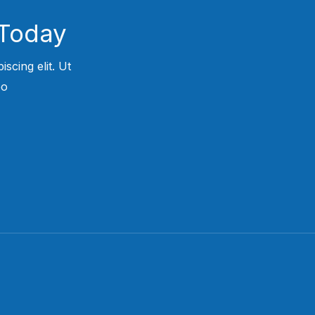
Today!
scing elit. Ut
.​