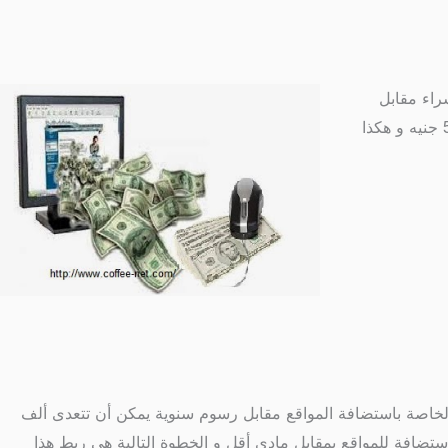
شراء مقابل
عمولة لك و لاحظ الا تتعدى عمولتك 5% حتى تجذب الزبائن و العملاء بمعنى اذا بعت شىء ب 10000 جنية فعمولتك يجب الا تتعدى ال 500 جنيه و هكذا
الخاصة باستضافة المواقع مقابل رسوم سنوية يمكن أن تتعدى ألف
ستضافة للمواقع بمقابل مادى أقل و الخطوة التالية هى ربط هذا