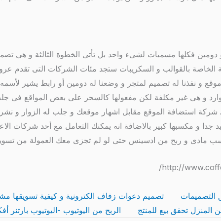
 دومين فكلها مسميات لشىء واحد بل تأتى الخطوة الثالثة و هى تصم
اللغة الخاصة بالقوالب و السكريبات ستجد مئات الشركات التى تقدم
موقع و نفذنا له تصميم لمتجر و وضعنا له دومين أو رابط يشير لأسمه 
ارد و هى غير مكلفة لكن مفعولها كالسحر على بعض المواقع فى جلب
فى شركة استضافة الموقع مقابل اشهار موقعك و جلب له الزوار و ن
 ألاف جنيه لكن اعلم أن ربحها جيد جدا و مكسبها كبير بالاضافة انه يمكنك التعامل 
سب مادى و ربح من ادسينس حتى لو لم تجزى معك العمولة من تسويق
 التصميمات
تصميم دعوات زفاف الكترونية و كيفية تسويقها مشر
 المنزل تحقق بيع للمنتج
الربح من اليوتيوب -اليوتيوب بارتنر أف