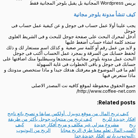
بريس Wordpress المجانية بل يقبل بلوجر المجانية فقط
كيف تنشأ مدونة بلوجر مجانية
يجب علينا أولا عمل حساب فى جوجل و عن كيفية عمل حساب فى
جوجل
أدخل لمحرك البحث على صفحة جوجل للبحث و فى الشريط العلوى
ستجد كلمة انشاء حساب أضغط عليها
و لابد من عمل رقم أو كلمة سر صعبة و كذلك اسم مستعار لك و ذلك
لحفظ حسابك من السرقة و بمجرد عمل الحساب أكتب فى جوجل
البحث عمل مدونة بلوجر مجانية و ستجدها وسيطلبوا منك اضافتها على
حسابك فى جوجل و باقى الخطوات فى غاية السهولة
أهم ما فى الموضوع هو معرفتك هدفك جيدا و ماذا ستخصص مدونتك و
ماذا ستعرض فيها
جميع الحقوق محفوظة لموقع كافيه نت المصدر الاصلى
http://www.coffee-net.com/
Related posts:
كيف تربح المال من موقع دوبيزل ,أولكس سابقا و تصبح بائع ناجح
افكار جديدة للربح
كيف تربح من منتجات جوجل بأكثر من طريقة
ربح
مشروع منزلي غير مكلف و مربح أفكار جديدة
كيف
اكسب المال تعلم معنا طرق الربح مجانا
الربح من اليوتيوب
-اليوتيوب بارتنر أفكار جديدة جدا