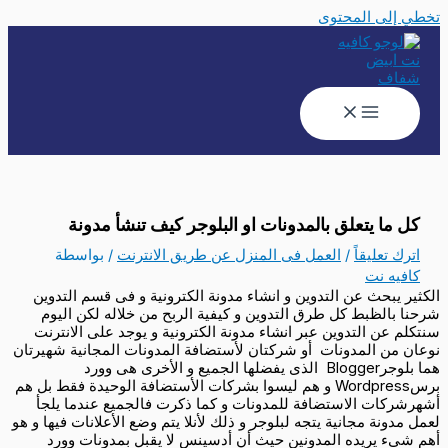
تخطي إلى المحتوى
كل ما يتعلق بالمدونات او البلوجر كيف تنشأ مدونة
اترك تعليقاً
/
العمل فى المنزل عن طريق الانترنت
/ بواسطة
كافيه نت
الكثير يبحث عن التدوين و انشاء مدونة الكترونية و فى قسم التدوين
شرحنا بالظبط كل طرق التدوين و كيفية الربح من خلاله لكن اليوم
سنتكلم عن التدوين عبر انشاء مدونة الكترونية و يوجد على الانترنت
نوعان من المدونات أو شركتان لأستضافة المدونات المجانية شهيرتان
هما بلوجرBlogger الذى يفضلها الجميع و الأخرى هى وورد
برسWordpress و هم ليسوا بشركات الأستضافة الوحيدة فقط بل هم
أشهرشركات الاستضافة للمدونات و كما ذكرت فالجميع عندما يلجأ
لعمل مدونة مجانية يتجه لبلوجر و ذلك لأنلا يتم وضع الأعلانات فيها و هو
أهم شىء يريده المدونين حيث أن أدسينس لا يقبل بمدونات وورد