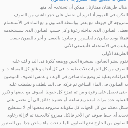
هناك طريقتان ممتازتان ممكن أن تستخدم أى منها
الفكرة فى العموم أننا نريد أن نحصل على حجر ناشف من الصوف
ممزوجه كل خيوطه مع بعض بواسطة الصابون و مع الماء فى الأستحمام
يعطى الصابون الذى بداخله رغوة و كل حسب الصابون الذى سيستخدمه
فمثلا يوجد صابون بالجلسرين و صابون بالعسل و أخر بالليمون حسب
رغبتك فى الأستخدام فأتبعمعى الأتى
الطريقة الأولى
نقوم ببشر الصابون بمبشرة الجبن ووضعه ككرة فى اليد و لف عليه
الصوف من كل الجهات ثلاث طبقات فى كل أتجاه و غلق كل المسافات و
الفراغات بعناية ثم وضع ماء ساخن فى الوعاء و غمس الصوف الموضوع
به الصابون فى الماء الساخن ثم فركه فى اليد بلطف و نطبطب عليه
حتى نحصل على رغوة و من ثم تمزج كل خيوط الصوف مع بعضها و تكرر
العملية عدة مرات لمدة ربع ساعة أو عشرة دقائق الى أن نحصل على
شكل محكم من كل الجهات كل مكوناته ممزوجه ببعضها أى لا نستطيح
تحديد أى خيط صوف عن الأخر فالكل ممزوج كالعجينة ثم لازالة رغاوى
الصابون من الخارج نضع الصابون الملبد تحت ماء ساخن جدا من الصنبور