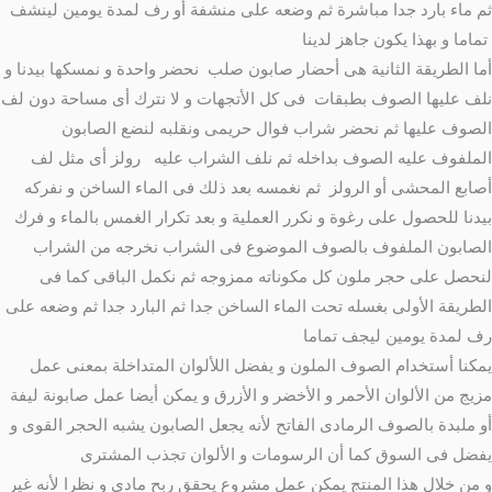
ثم ماء بارد جدا مباشرة ثم وضعه على منشفة أو رف لمدة يومين لينشف
تماما و بهذا يكون جاهز لدينا
أما الطريقة الثانية هى أحضار صابون صلب نحضر واحدة و نمسكها بيدنا و
نلف عليها الصوف بطبقات فى كل الأتجهات و لا نترك أى مساحة دون لف
الصوف عليها ثم نحضر شراب فوال حريمى ونقلبه لنضع الصابون
الملفوف عليه الصوف بداخله ثم نلف الشراب عليه رولز أى مثل لف
أصابع المحشى أو الرولز ثم نغمسه بعد ذلك فى الماء الساخن و نفركه
بيدنا للحصول على رغوة و نكرر العملية و بعد تكرار الغمس بالماء و فرك
الصابون الملفوف بالصوف الموضوع فى الشراب نخرجه من الشراب
لنحصل على حجر ملون كل مكوناته ممزوجه ثم نكمل الباقى كما فى
الطريقة الأولى بغسله تحت الماء الساخن جدا ثم البارد جدا ثم وضعه على
رف لمدة يومين ليجف تماما
يمكنا أستخدام الصوف الملون و يفضل اللألوان المتداخلة بمعنى عمل
مزيج من الألوان الأحمر و الأخضر و الأزرق و يمكن أيضا عمل صابونة ليفة
أو ملبدة بالصوف الرمادى الفاتح لأنه يجعل الصابون يشبه الحجر القوى و
يفضل فى السوق كما أن الرسومات و الألوان تجذب المشترى
و من خلال هذا المنتج يمكن عمل مشروع يحقق ربح مادى و نظرا لأنه غير