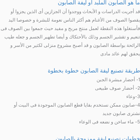
ما هو الصابون الملبد أو ليفة الصابون
قد أجريت الدراسات و الأبحاث ووجدوا أن الجزازين أى الذين يجزوا أو
يقصوا الصوف من الأغنام هم أكثر الناس نعومة للبشرة و خصوصا اليد
فأستغلوا هذه النقطة لعمل منتج مربح و مفيد حيث جمعوا بين الصوف فى
تنعيم و تقشير الجسم وذلك بالأحتكاك و أيضا تطهير الجسم و جعله طيب
الرائحة بواسطة الصابون و قد أصبح مشروع منزلى لكثير من الأسر و
يحقق لهم عائد مادى
طريقة تصنيع ليفة الصابون خطوة بخطوة
1- أحضار مبشرة الجبن
2- أحضار صوف طبيعى
3-وعاء
4-صابون ممكن نستخدم بقايا قطع الصابون الموجودة فى البيت أو
نشترى صابون جديد
5- ماء ساخن و نضعه فى الوعاء
خطوات تصنيع ليفة ممزوجة بالصابون