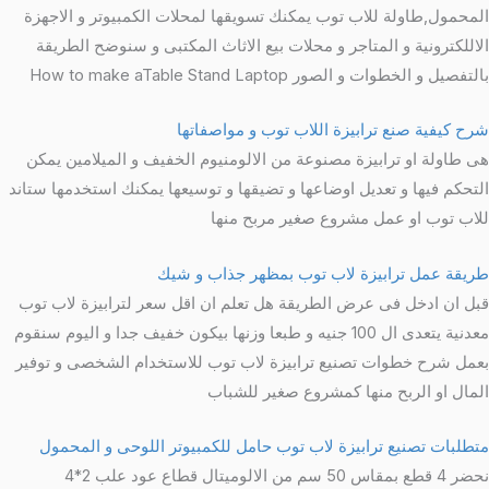
المحمول,طاولة للاب توب يمكنك تسويقها لمحلات الكمبيوتر و الاجهزة
الاللكترونية و المتاجر و محلات بيع الاثاث المكتبى و سنوضح الطريقة
بالتفصيل و الخطوات و الصور How to make aTable Stand Laptop
شرح كيفية صنع ترابيزة اللاب توب و مواصفاتها
هى طاولة او ترابيزة مصنوعة من الالومنيوم الخفيف و الميلامين يمكن
التحكم فيها و تعديل اوضاعها و تضيقها و توسيعها يمكنك استخدمها ستاند
للاب توب او عمل مشروع صغير مربح منها
طريقة عمل ترابيزة لاب توب بمظهر جذاب و شيك
قبل ان ادخل فى عرض الطريقة هل تعلم ان اقل سعر لترابيزة لاب توب
معدنية يتعدى ال 100 جنيه و طبعا وزنها بيكون خفيف جدا و اليوم سنقوم
بعمل شرح خطوات تصنيع ترابيزة لاب توب للاستخدام الشخصى و توفير
المال او الربح منها كمشروع صغير للشباب
متطلبات تصنيع ترابيزة لاب توب حامل للكمبيوتر اللوحى و المحمول
نحضر 4 قطع بمقاس 50 سم من الالوميتال قطاع عود علب 2*4