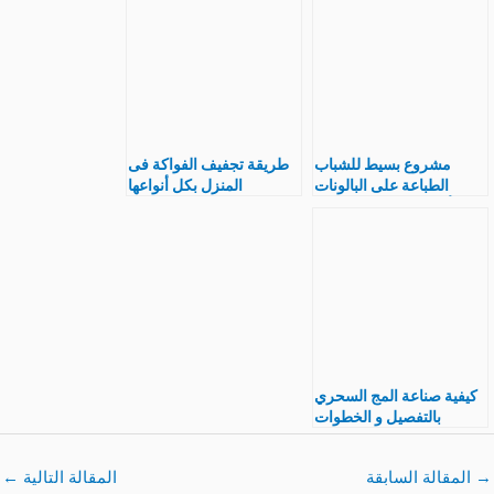
مشروع بسيط للشباب
طريقة تجفيف الفواكة فى
الطباعة على البالونات
المنزل بكل أنواعها
بأفكار جديدة تزيد الربح
المجففة مشروع مربح
كيفية صناعة المج السحري
بالتفصيل و الخطوات
مشروع مربح جدا
→
المقالة السابقة
المقالة التالية
←