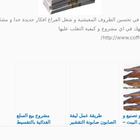
ي تحسين الظروف المعيشية و شغل الفراغ افكار جديدة جدا و مشاريع
ك في اي مشروع و كيفية التغلب عليها
 تصنيع و
طريقة عمل ليفة
مشروع بيع السلع
البيت –
الصابون صابونة التقشير
الغذائية بالتقسيط
 منزلى
Felted Soap لتقشير
و تنعيم الجسم