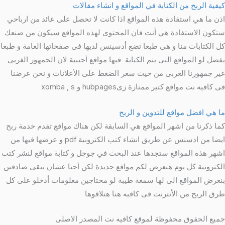
كيفية الربح من الكتابة في المواقع و انشاء مقالات
اذن ما هي استفادة هذه المواقع اذا كانت لا تحصل على عائد من ارباحي
ستكون الاستفادة هي أنت فان المحتوى لهذه المواقع سيكون من صنعك
كل الكتابات منا و هى طبعا تضع أدسينس لديها فى صفحاتها العامة و طبعا
يفضل لو المواقع التى يتم الكتابة فيها مواقع أجنبية لان الجمهور الغربى
غير جمهورنا العربى من حيث سعر الضغط على الأعلانات و نحن عرضنا
فى كافيه نت مواقع كتير ممتازة زىhubpages و xomba , s
ما هي افضل مواقع للتدوين و الربح
كما ذكرنا من اشهر المواقع هي السابقة لكن هناك مواقع تقدم خدمة ربح
ايضا من ادسنس عن طريق انشاء كتب الكترونية pdf و عرضها فيها من
اشهر هذه المواقع ستجدها عند البحث في جوجل و كتابة مواقع لنشر كتب
الكترونية كل يوم هنعرض لكم مواقع جديدة لكن أحنا عشان نبقى صادقين
بنعرض المواقع الى لها سمعة طيبة لو محتاجين معلومات أدخلو على كل
طرق الربح من الأنترنت فى كافيه هنا هتلاقوها
جميع الحقوق محفوظة لموقع كافيه نت المصدر الاصلى