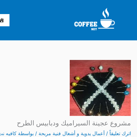
خطي
لى
لمحتوى
مشروع عجينة السيراميك ودبابيس الطرح
اترك تعليقاً
/
أعمال يدوية و أشغال فنية مربحة
/ بواسطة
كافيه نت