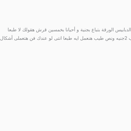
بيس الورقة بتباع بجنية و أحيانا بخمسين قرش هقولك لا طبعا
الكلام ده فى الدبابيس العادية البلاستيك لكن الموضوع بتاعنا عن الدبابيس المنقوشة بعجينة السيراميك الى ب جنيه ونص و أحيانا لو شيك ب 2جنيه ونص طيب هنعمل ايه طبعا انتى لو عندك فن هتعملى أشكال