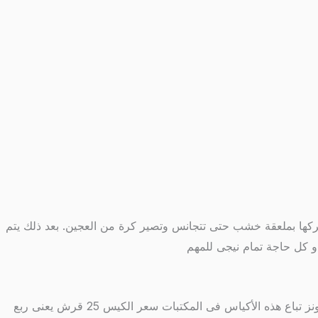
نحركها بملعقة خشب حتى تتجانس وتصير كرة من العجين. بعد ذلك يتم
نحضر دبابيس أبرة ونقوم بعمل كور صغيرة جدا و نضع داخل رأس كل دبوس كرة و نحضر اكياس الجليتر الذهبى و الفضى و الوانات البرونز تباع هذه الأكياس فى المكتبات سعر الكيس 25 قرش يعنى ربع