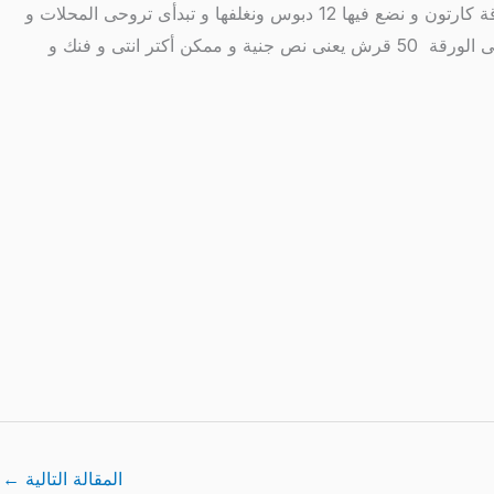
جنية ونضع محتويات الكيس فى طبق مسطح و تلفى الدبوس الى مثبتة فيه الكرة فى طبق الجليتر عشان ياخد اللون خلاص تمام نحضر ورقة كارتون و نضع فيها 12 دبوس ونغلفها و تبدأى تروحى المحلات و
تسألى البائع بياخدها بكام من الناس و نزليلة فى السعر و أ،تى و شاطرتك على فكرة ممكنى تعملى فى اليوم 100 ورقة و ممكن تكسبى فى الورقة 50 قرش يعنى نص جنية و ممكن أكتر انتى و فنك و
المقالة التالية
←