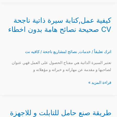
كيفية عمل,كتابة سيرة ذاتية ناجحة
كيفية
عمل,كتابة
CV صحيحة نصائح هامة بدون اخطاء
سيرة
ذاتية
ناجحة
اترك تعليقاً
/
خدمات
,
نصائح لمشاريع ناجحة
/
كافيه نت
CV
صحيحة
تعتبر السيرة الذاتية هي مفتاح الحصول على العمل فهي عنوان
نصائح
لصاحبها و مقدمة عن مهاراته و خبراته و مؤهلاته و
هامة
بدون
قراءة المزيد »
اخطاء
طريقة صنع حامل للتابلت و للاجهزة
طريقة