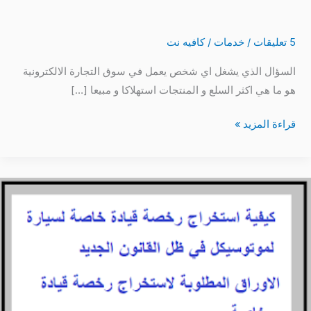
استهلاكا
ومبيعا
5 تعليقات
/
خدمات
/
كافيه نت
على
الانترنت
السؤال الذي يشغل اي شخص يعمل في سوق التجارة الالكترونية
2025
هو ما هي اكثر السلع و المنتجات استهلاكا و مبيعا […]
اون
لاين
قراءة المزيد »
الأعلى
طلبا
كيفية
استخراج
رخصة
قيادة
خاصة
سيارة,موتوسيكل
الاوراق