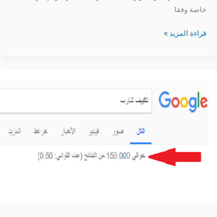
خاصة وفقا
قراءة المزيد »
كيفية
الاستفادة
من
محرك
بحث
جوجل
في
البيع
والشراء