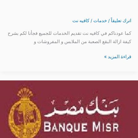
من
الملابس
اترك تعليقاً
/
خدمات
/
كافيه نت
و
السجاد
كما عودناكم في كافيه نت تقديم الخدمات للجميع فجأنا لكم بشرح
و
كيفة ازالة البقع الصعبة من الملابس و المفروشات و
الانتريهات
و
قراءة المزيد »
المفروشات
أماكن
ماكينات
صرف
بنك
مصر
بالاسكندرية
كلها