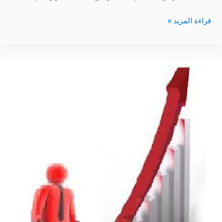
قراءة المزيد »
كيف
تكون
مندوب
مبيعات
ناجح
و
تنجح
عملية
البيع
نصائح
هامة