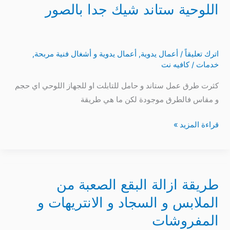
صنع
اللوحية ستاند شيك جدا بالصور
حامل
للتابلت
و
اترك تعليقاً
/
أعمال يدوية
,
أعمال يدوية و أشغال فنية مربحة
,
للاجهزة
خدمات
/
كافيه نت
اللوحية
كثرت طرق عمل ستاند و حامل للتابلت او للجهاز اللوحي اي حجم
ستاند
و مقاس فالطرق موجودة لكن ما هي طريقة
شيك
جدا
قراءة المزيد »
بالصور
طريقة ازالة البقع الصعبة من
طريقة
ازالة
الملابس و السجاد و الانتريهات و
البقع
المفروشات
الصعبة