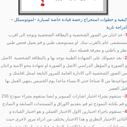
كيفية و خطوات استخراج رخصة قيادة خاصة لسيارة -لموتوسيكل –
لدراجة نارية
1
– خذ اثنان من الصور الشخصية و البطاقة الشخصية وتوجه الى اقرب
مستشفى عام بالقرب منك او مستوصف طبي و قم بعمل فحص طبي
نظر و باطني و معرفة فصيلة دمك
2
– بعد حصولك على الشهادة الطبية توجه بها و بالبطاقة الشخصية الاصل
و الصورة و المؤهل الدراسي الاصل و الصورة او شهادة محو الامية و اثنان
من الصور الشخصية الى الادارة العامة للمرور التابعة لمحل اقامتك و
مواعيدها من 8 صباحا حتى 8 مساء ماعدا يوم الخميس ينتهي العمل بها
قبل العصر
3
– ستقوم بشراء اختبار اشارات كمبيوتر و ايضا ستقوم بشراء نموذج 256
و قم بكتابة النموذج ثم قم بتقديم الاوراق و المستندات السابقة و النماذج
4
– ستقوم باجراء اختبارين الاول الاختبار العملي و هو اختبار القيادة و
الثاني الاختبار النظري و هذا الاختبار يختلف من ادراة مرور لاخرى حيث
يوجد ادارات مرور يكون فيها الاختبار النظري عبارة عن اسئلة شفوية و