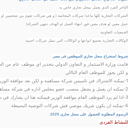
التاجر الفرد الذي يعمل بمحل تجاري خاص به
الشركات التجارية كلها ماعدا شركات المحاصة ( و هي شركات تقوم بين شخصين او اك
عمل معين او هدف معين فور انتهاء العمل او الهدف تنتهي الشركة)
الجمعيات التعاونية
الوكالات التجارية بجميع انواعها و الوكالات التي تمثل شركات اجنبية
شروط استخراج سجل تجاري للموظفين فى مصر
قامت وزارة الاستثمار و التعاون الدولي بتحذير اي موظف عام من الج
و لكن يجوز للموظف العام التاالي
1-يمكنه الاشتراك في تاسيس شركة مساهمة و لكن بعد موافقة الوزير
2-يمكنه ان يعمل و يشغل منصب عضو مجلس اداره في شركة مساهمة بعد موافقة الوزير و لكن لا يمكنه ان يشغل منصب رئيس مجلس الادارة او العضو المنتدب في هذه الشركة
3-اذا لم يرد الموظف العام موافقة الوزير فيمكنه هنا ان يشارك في شركة المساهمة على شكل مكتتبا و ليس مؤسسا
4-يمكنه ان يكون شريك موصي فش شركات التوصية البسيطة
الرسوم المطلوبة للحصول على سجل تجارى 2025
للنشاط الفردى