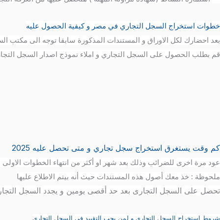
خطوات استخراج السجل التجاري في مصر و كيفية الحصول عليه
بعد احضارك لكل الاوراق و المستندات المذكورة سابقا توجه الى مكتب الس
قم بطلب الحصول على السجل التجاري و املاء نموذج اصدار السجل التجاري 
كم وقت يستغرق استخراج سجل تجاري و متى تحصل عليه 2025
عود مرة اخرى للضرائب وذلك بعد شهر او أكثر من انتهاء الخطوات الاولى
ملحوظة : خذ معك أصول هذه المستندات حيث أنه بيتم الاطلاع عليها
تحصل على السجل التجارى بعد حد أقصى يومين و يجدد السجل التجارى كل 5 سنوات وتعطي الدولة فترة سماح 90 يوم ويجب مراعاة التجديد قبل انته
شروط استخراج السجل التجاري و لمن يجب التقييد في السجل التجاري