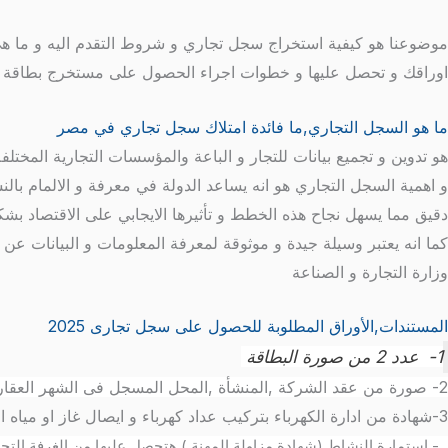
موضوعنا هو كيفية استخراج سجل تجاري و شروط التقدم اليه و ما هي
اوراقك و تحصل عليها و خطوات اجراء الحصول على مستخرج بطاقة سجل
ما هو السجل التجاري,ما فائدة امتلاك سجل تجاري في مصر
هو تدوين و تجميع بيانات للتجار و الباعة والمؤسسات التجارية المخ
و اهمية السجل التجاري هو انه يساعد الدولة في معرفة و الالمام با
دقيق مما يسهل نجاح هذه الخطط و تأثيرها الايجابي على الاقتصاد بش
كما انه يعتبر وسيلة جيدة و موثوقة لمعرفة المعلومات و البيانات
وزارة التجارة و الصناعة
المستندات,الأوراق المطلوبة للحصول على سجل تجارى 2025
1- عدد 2 من صورة البطاقة
2- صورة من عقد الشركة ,المنشأة ,المحل المسجل فى الشهر العقارى + صورة من
3-شهادة من ادارة الكهرباء بتركيب عداد كهرباء و ايصال غاز او مياه او كهرباء يكون بتاريخ حديث
4-
استمارة النشاط (شهادة مزاولة المهنة ) هتحصل عليها من الغرفة التجار