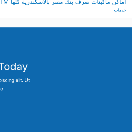
أماكن ماكينات صرف بنك مصر بالاسكندرية كلها ATM عناوين بالتفصيل
خدمات
Today!
scing elit. Ut
.​