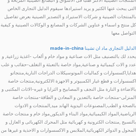
المنتجات الصينية الاكثر طلبا فى الاسواق و البضائع الصينية المربحة و
التى يبحث عنها الكثير و يريد استيرادها سيقوم الدليل التجارى الخاص
بالمنتجات الصينية و شركات الاستيراد و التصدير الصينية بعرض تفاصيل
كل منتج و اسماء و عناوين الشركات و المصانع و الوكالات الصينية و كيفية
التواصل معها
الدليل التجارى ماد ان تشينا
made-in-china
يحدد لك بالتصنيف مثل الات صناعية و مواد خام و ألعاب -اغذية زراعية, و
عدد و الات كيميائية و صناعية,مواد خاصة بالتعبئة و التغلف-حقائب و علب
هدايا,اكسسوارات و كماليات الموتوسيكلات الدراجات النارية,منتجاتو
اكسسوارات و قطع غيار الكمبيوتر و الاجهزة الالكترونية,منتجات خاصة
بالاضاءة و النارة مثل النجف و المصابيح و الثرايا و غيره-الاثاث المكتبى و
المنزلى-منتجات خاصة بالتعدين و المعادن و الطاقة-منتجات خاصة
بالصحة و الطب,المصنوعات اليدوية الهاند ميد,المنتجات و الادوات
الرياضية,المواد الكيميائية,مواد البناء و الديكور,مواد خام و منتجات خاصة
بالنسيج ,منتجات الكترونية و كهربائية مثل المحرك الكهربائى و العازل و
المحول و الدوائر الكهربائية,الملابس و الاكسسوارات و الاحذية و غيرها من