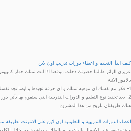
كيف ابدأ التعليم و اعطاء دورات تدريب اون لاين
عزيزي الزائر طالما حضرتك دخلت موقعنا اذا انت تمتلك جهاز كمبيوتر ا
بالامور الاتية
1- فكر مع نفسك اي موهبه تمتلك و اي حرفة تجيدها و ايضا تجد نفسك كفء و سوف تفيد فيها
2- بعد تحديد نوع التعليم و الدورات التدريبية التي ستقوم بها يأتي دور شراءك كتب لهذه المهارة -الحرفة اذا اردت و ذلك لاعطاءك معلومات اضافيه يمكن ان تغفلها
هناك طريقتان للربح من هذا المشروع
اعطاء الدورات التدريبية و التعليمية اون لاين على الانترنت بطريقة م
و هذه تقوم على الاتصال بالراغبين و بالطلاب مباشرة من خلال الكا