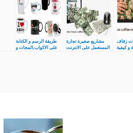
ت زفاف
مشاريع صغيرة تجارة
طريقة الرسم و الكتابة
ة و كيفية
المستعمل على الانترنت
على الاكواب,المجات و
روع على
و انشاء متجر و كيفية
ادوات و الوان التصميم
الانترنت
تصميم موقع