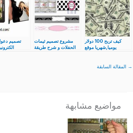
كيف تربح 100 دولار
مشروع تصميم ثيمات
تصميم دعوا
يوميا,شهريا موقع
الحفلات و شرح طريقة
الكتروني
listverse على
و متطلبات و تسويق
تسويقها مش
الانترنت اون لاين شرح
التصميمات
→
المقالة السابقة
مواضيع مشابهة