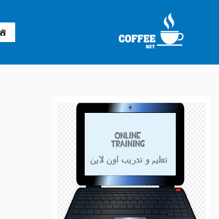
خطي
لى
لمحتوى