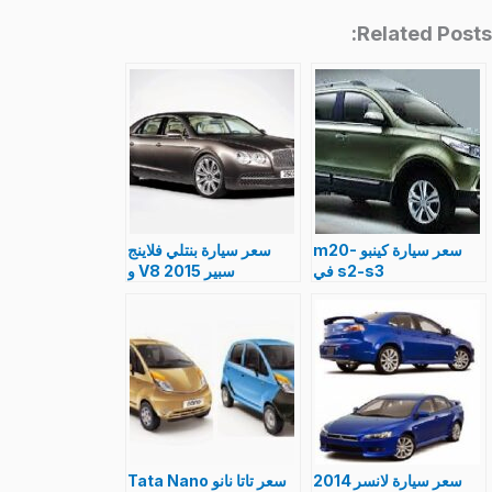
Related Posts:
سعر سيارة كينبو m20-
سعر سيارة بنتلي فلاينج
s2-s3 في
سبير V8 2015 و
مصر,مواصفات
مواصفات افخم سيارة فى
بالصورkenbo الجديدة
العالم بالصور
سعر سيارة لانسر 2014
سعر تاتا نانو Tata Nano