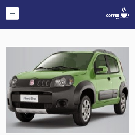
خطي
لى
لمحتوى