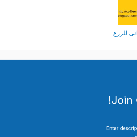
نى للزرع
Join
Enter descrip