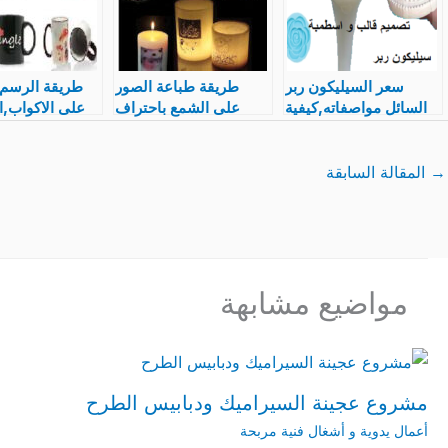
سعر السيليكون ربر
طريقة طباعة الصور
طريقة الرسم و
السائل مواصفاته,كيفية
على الشمع باحتراف
على الاكواب,ا
عمل اسطمبات و قوالب
مشروع بسيط في البيت
ادوات و الوان
منه silicone rubber
→
المقالة السابقة
مواضيع مشابهة
مشروع عجينة السيراميك ودبابيس الطرح
أعمال يدوية و أشغال فنية مربحة