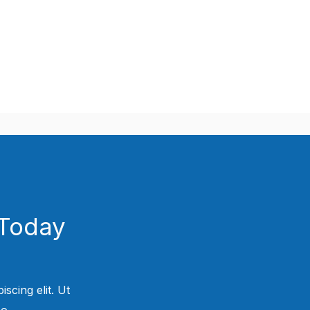
Today!
scing elit. Ut
.​