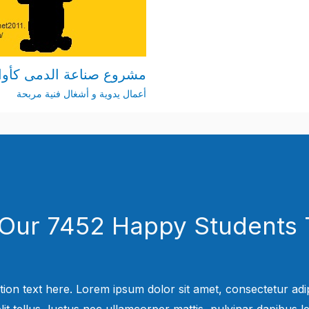
مشروع صناعة الدمى كأوا
أعمال يدوية و أشغال فنية مربحة
 Our 7452 Happy Students​ 
tion text here. Lorem ipsum dolor sit amet, consectetur adipi
elit tellus, luctus nec ullamcorper mattis, pulvinar dapibus leo