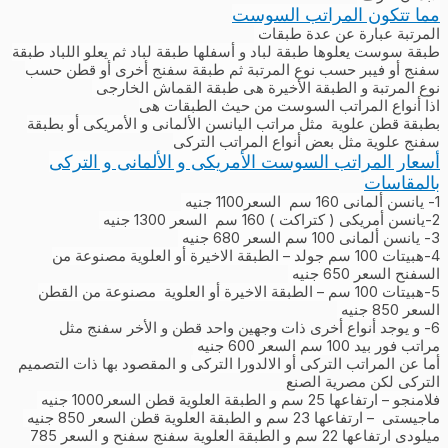
مما تتكون المراتب السوست
المرتبة عبارة عن عدة طبقات
طبقة سوست يعلوها طبقة لباد و أسفلها طبقة لباد ثم يعلو اللباد طبقة
سفنج أو فيبر حسب نوع المرتبة ثم طبقة سفنج أخرى أو قطن حسب
نوع المرتبة و الطبقة الأخيرة هى طبقة القماش الخارجى
اذا أنواع المراتب السوست من حيث الطبقات هى
بطبقة قطن علوية مثل مراتب اليانسن الألمانى و الأمريكى أو بطبقة
سفنج علوية مثل بعض أنواع المراتب التركى
أسعار المراتب السوست الأمريكى و الألمانى و التركى
بالمقاسات
1-
يانسن ألمانى 160 سم السعر1100 جنيه
2-يانسن أمريكى ( كتراكت ) 160 سم السعر 1300 جنيه
3- يانسن ألمانى 100 سم السعر 680 جنيه
4-هبيتات 100 سم جولد – الطبقة الاخيرة أو العلوية مصنوعة من
السفنح السعر 650 جنيه
5-هبيتات 100 سم – الطبقة الاخيرة أو العلوية مصنوعة من القطن
السعر 850 جنيه
6- و يوجد أنواع أخرى ذات وجهين واحد قطن و الأخر سفنج مثل
مراتب
فور بيد 100 سم السعر 600 جنيه
أما عن المراتب التركى أو
الالدورا التركى
و المقصود بها ذات التصميم
التركى لكن مصرية الصنع
فلامنجو – ارتفاعها 25 سم و الطبقة العلوية قطن السعر1000 جنيه
ماجيستى – ارتفاعها 23 سم و الطبقة العلوية قطن السعر 850 جنيه
ميلودى ارتفاعها 22 سم و الطبقة العلوية سفنج سفنح و السعر 785