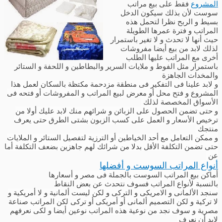
المشروع
فقط على بيع مراتب
سوست لأن بذلك سيكون الدخل
بسيط و الربح نظرا لتحمل هذه
المراتب و فترة عمرها الطويلة
حيث أنها لا تحدث و لا تغير باستمرار
لذلك لابد من بيع أيضا مفروشات
أخرى مع المراتب عليها الطلب
باستمرار مثل الفوط و ملايات السرير والبطاطين و اللحفة و الستائر
والمخدات الجاهزة
و لابد علينا فى التفكير فى منطقة مزدحمة مكتظة بالسكان لعمل هذا
المشروع و فتح محل أو معرض لبيع المراتب و المفروشات أو فتحه فى
الأسواق المخصصة لذلك
و حتى تضمن الحصول على الزبائن و شرائهم منك لابد عليك أولا من
ترخيص الأسعار و العمل على كسب الزبون بشتى الطرق حتى يعرف
منتجك
و ممكن التعامل مع أحد الخياطين أو الترزية لتفصيل الستائر و الملايات
حتى تضمن التكلفة الأقل بدلا من شرائك لهم جاهزين بضعف التكلفة أما
عن
أنواع المراتب السوست و أفضلها
أماكن بيع المراتب السوست بالجملة فى مصر و أسعارها
بالنسبة لأنواع المراتب فسوف نتحدث عن بعض النقاط
سنجد الألمانى و الامريكى و التركى و لكن ليست ألمانية و لا أمريكية و
لا تركية و لكن التصميم ألمانى أو أمريكى أو تركى لكن المراتب صناعة
مصرية و سوف نجد من نوعية هذه المراتب نوعين أيضا و لكى نعرفهم
لابد أن نعرف