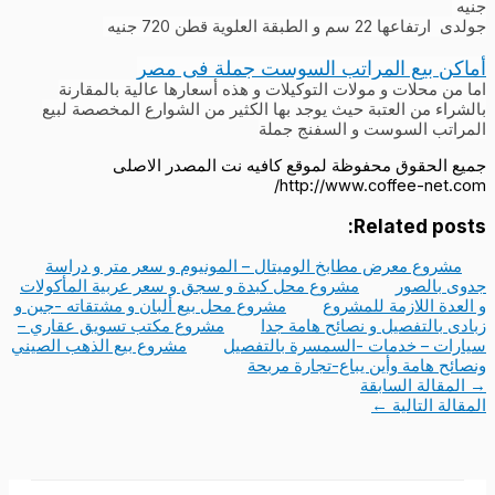
جنيه
جولدى ارتفاعها 22 سم و الطبقة العلوية قطن 720 جنيه
أماكن بيع المراتب السوست جملة فى مصر
اما من محلات و مولات التوكيلات و هذه أسعارها عالية بالمقارنة
بالشراء من العتبة حيث يوجد بها الكثير من الشوارع المخصصة لبيع
المراتب السوست و السفنج جملة
جميع الحقوق محفوظة لموقع كافيه نت المصدر الاصلى
http://www.coffee-net.com/
Related posts:
مشروع معرض مطابخ الوميتال – المونيوم و سعر متر و دراسة
جدوى بالصور
مشروع محل كبدة و سجق و سعر عربية المأكولات
و العدة اللازمة للمشروع
مشروع محل بيع ألبان و مشتقاته -جبن و
زبادى بالتفصيل و نصائح هامة جدا
مشروع مكتب تسويق عقاري –
سيارات – خدمات -السمسرة بالتفصيل
مشروع بيع الذهب الصيني
ونصائح هامة وأين يباع-تجارة مربحة
→
المقالة السابقة
المقالة التالية
←