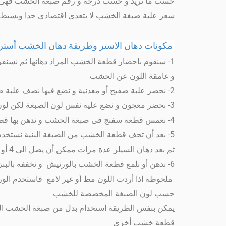
سعر علبة صبغة الخشب لا يتعدى اقتصادي جدا وبسيط و ه
مكونات دهان الاستر و
طريقة دهان الخشب أستر 
و غامقة اللون عن الخشب
2- نحضر علبة صفيح أو معدنية و نضع فيها نصف علبة صبغة الخشب و نزودها بالماء حسب درجة التخفيف فى اللون الذى نريده
3- نحضر معجون و نضع عليه نفس لون الصبغة لكن لون المعجون اقل من درجة لون الصبغة ثم نلقط به أى عيب أو ثغرة موجوده فى قطعة الخشب ثم نسنفرها مرة أخرى
4- نغمس قطعة سفنج فى صبغة الخشب و ندهن بها قطعة الخشب بعد أن نكون تأكدنا من سنفرتها تماما و نعومتها
5- بعد أن تجف قطعة الخشب من الصبغة البنية نستخدم السيلر و نخففه بالتنر بنسبة
ثم بعد دهان السيلر عدة مرات ممكن أن يصل الى 4 أو 5 مرات حتى ينعم سطح الخشب جدا ننتظر يجف السيلر ثم نسنفر قطعة الخشب مرة أخرى
ملحوظة اذا أردت اللون مط أو غير لامع فاستخدم الو
حسب لون الصبغة المخصصة للخشب
يمكن بنفس الطريقة استخدام بدل من صبغة الخشب الجا
قطعة خشب أخرى