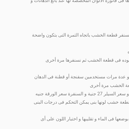
 و غيرها من الأرقام و درجة كل رقم ستجدها فى فاتورة الألوان المخصصة لها عند بائع الدهانات و
احضار قطعة الخشب المراد دهانها ثم نسنفرها جيدا بورقة السنفرة الناعمة التى تكون ما بين رقم 100 الى 180 و نسنفر قطعة الخشب باتجاه الثمرة التى بتكون واضحة
عدة مرات مستخدمين سفنجة أو قطنة فى الدهان
6- ندهن أو نلمع قطعة الخشب بالورنيش و نخففه بالبنزين أو النفط مستخدمين الفرشاة سعر علبة الورنيش لا يتعدى 25 جنية و سعر السيلر 27 جنية و السنفرة سعر الورقة جنيه
قطعة خشب لونها بنى يمكن التحكم فى درجات البنى
ا فى الماء و تقليبها و اختبار اللون على أى