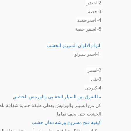
2-اخضر
3-حصة
4- احمرحصة
5- اسمر حصة
انواع الالوان السبرتو للخشب
1-احمر سبرتو
2-اسمر
3-بنى
4-كبريتى
ما الفرق بين السيلر الخشبي والورنيش الخشبي
كل من السيلر والورنيش يعطي طبقة حماية شفافة للخ
الخشب حتى يجف تماما
كيفية فتح مشروع ورشة دهان خشب
يمكنك من خلال هذا فتح محل صغير أو ورشة لدهان الخ