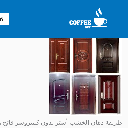
خطي
لى
لمحتوى
طريقة دهان الخشب أستر بدون كمبروسر فاتح و