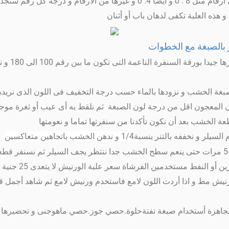
حسب ما تريد و حسب درجة و رقم صبغة الخشب فهى أرقام مثل 8 . 0 و أيضا 4. 0
ذه العلبة تكفى لدهان باب أو أثنان
بالصبغة مع الخطوات
1- سنقوم ب
1/4 و ندهن الخشب باتجاهين متعاكسين
و 
رنيش مط و اذا أردت اللون لامع فاستخدم ورنيش لامع ثم شاهد أجمل 
هزة أستخدام صبغة تفتةحلوة.حصي جوز.حصي ماهوجنى و تحضيرها بوضعه