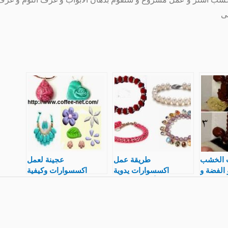
نى
 الخشب
طريقة عمل
عجينة لعمل
الفضة و
اكسسوارات يدوية
اكسسوارات وكيفية
لتذهيب
بالصور أساور و عقود
تصنيع عجينة الفيمو و
لمحترف
ملف شامل شرح
أنواع و سعر القطعة