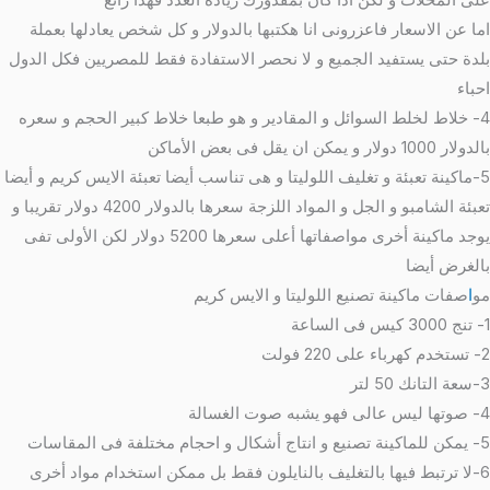
على المحلات و لكن اذا كان بمقدورك زيادة العدد فهذا رائع
اما عن الاسعار فاعزرونى انا هكتبها بالدولار و كل شخص يعادلها بعملة
بلدة حتى يستفيد الجميع و لا نحصر الاستفادة فقط للمصريين فكل الدول
احباء
4- خلاط لخلط السوائل و المقادير و هو طبعا خلاط كبير الحجم و سعره
بالدولار 1000 دولار و يمكن ان يقل فى بعض الأماكن
5-ماكينة تعبئة و تغليف اللوليتا و هى تناسب أيضا تعبئة الايس كريم و أيضا
تعبئة الشامبو و الجل و المواد اللزجة سعرها بالدولار 4200 دولار تقريبا و
يوجد ماكينة أخرى مواصفاتها أعلى سعرها 5200 دولار لكن الأولى تفى
بالغرض أيضا
مو
ا
صفات ماكينة تصنيع اللوليتا و الايس كريم
1- تنج 3000 كيس فى الساعة
2- تستخدم كهرباء على 220 فولت
3-سعة التانك 50 لتر
4- صوتها ليس عالى فهو يشبه صوت الغسالة
5- يمكن للماكينة تصنيع و انتاج أشكال و احجام مختلفة فى المقاسات
6-لا ترتبط فيها بالتغليف بالنايلون فقط بل ممكن استخدام مواد أخرى