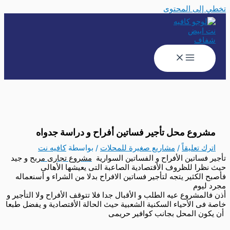
تخطي إلى المحتوى
مشروع محل تأجير فساتين أفراح و دراسة جدواه
اترك تعليقاً
/
مشاريع صغيرة للمحلات
/ بواسطة
كافيه نت
تأجير فساتين الأفراح و الفساتين السوارية
مشروع تجارى مربح
و جيد
حيث نظرا للظروف الأقتصادية الصاعبة التى يعيشها الأهالى
فأصبح الكثير يتجه لتأجير فساتين الافراح بدلا من الشراء و أسنعماله
مجرد ليوم
أذن فالمشروع عيه الطلب و الأقبال جدا فلا تتوقف الأفراح ولا التأجير و
خاصة فى الأحياء السكنية الشعبية حيث الحالة الأقتصادية و يفضل طبعا
أن يكون المحل بجانب
كوافير حريمى