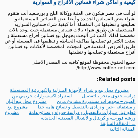
كيفية و أماكن شراء فساتين الأفراح و السوارية
لو أنت فى مصر هيكون فى العتبة ووكالة البلح و بورسعيد أنت هتقوم
بشراء بعض الفساتين الجديدة و أيضا بعض الفساتين المستعملة و
تصليحها و تنظيفها فى المغسلة أما كيفية شراء فساتين السواريه
المستعملة عن طريق شراء بالات فساتين مستعملة حيث يوجد بالات
مخصصة لذلك أكتب فى البحث بجوجل بيع فساتين أفراح مستعملة و
ستجد الكثير ثم تصليحها بماكينة الخياطة و تنظيفها فى المغسلة أو عن
طريق العروض المقدمة فى المجلات المخصصة لأعلانات
بيع فساتين
أفراح مستعملة
و تصليحها و تنظيفها
جميع الحقوق محفوظة لموقع كافيه نت المصدر الاصلى
http://www.coffee-net.com/
Related posts:
مشروع محل بيع و شراء الأجهزة المنزلية والكهربائية المستعملة
دراسة جدوى متجر بالتفصيل
استيراد اكسسوارات حريمي من
الصين – مجوهرات مستوردة مشروع مربح
مشروع محل بيع ألبان
و مشتقاته -جبن و زبادى بالتفصيل و نصائح هامة جدا
مشروع بيع
قطع غيار سيارات بالتفصيل و دراسة جدواه و نصائح هامة
مشروع
ورشة فورجيه و كريتال والأشغال المعدنية الحديدية
→
المقالة السابقة
المقالة التالية
←