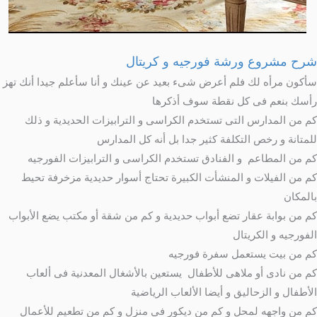
رح مشروع ورشة فورجيه و كريتال
أكون مرأه لك فلم أعرض شىء بعيد عن عينك و أنا سأعلم جيدا أنك تهز
أسك بنعم فى كل نقطة سوف أذكرها
م من المدارس التى تستخدم الكراسى و الترابيزات الحديدية و ذلك
لمتانة و رخص التكلفة كثير جدا بل أنه كل المدارس
م من المطاعم و الفنادق تستخدم الكراسى و الترابيزات الفورجيه
م من الفيلات و المنشأت الكبيرة تحتاج أسوار حديدية مزخرفة تحيط
المكان
م من بوابة عقار تضع أبواب حديدية و كم من شقة أو مكتب يضع الأبواب
لفورجيه و الكريتال
م من بيت يستعمل سفرة فورجيه
م من نادى أو ملاهى للأطفال يستعين بالأشغال المعدنية فى ألعاب
لأطفال و الزحاليق و أيضا الألعاب الرياضية
م من واجهه لمحل و كم من ديكور فى منزل و كم من تطعيم للأعمال