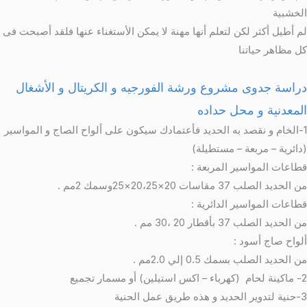
لخشبية
م أطيل أكثر لكن لتعلم أنها مهنة لا يمكن الأستغناء عنها فلقد أصبحت فى
ل مظاهر حياتنا
راسة جدوى مشروع ورشة الفورجيه و الكريتال و الأشغال
لمعدنية و محل حداده
1-الخام و نقصد به الحديد فأعتمادك سيكون على ألواح الصاج و المواسير
دائرية – مربعة – مستطيلة)
طاعات المواسير المربعة :
ن الحديد الصلب 37 مقاسات 20×20،25×25وسمك 2مم .
طاعات المواسير الدائرية :
ن الحديد الصلب 37 بأقطار 20 ،30 مم .
لواح صاج أسود :
ن الحديد الصلب بسمك 0.5 إلي 2.0مم .
م (كهرباء – اكس استيلين) أو مسمار تجميع
وير الحديد و هذه طريق عمل الحنية