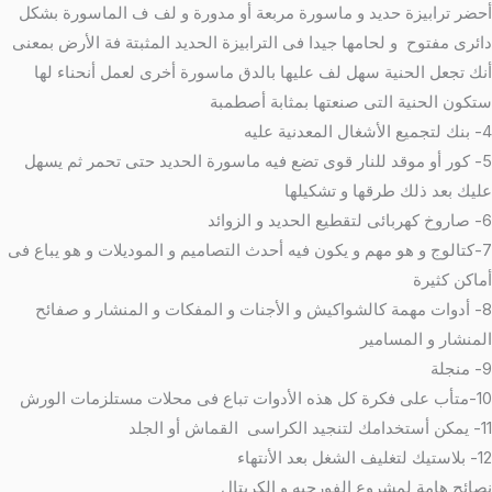
حضر ترابيزة حديد و ماسورة مربعة أو مدورة و لف ف الماسورة بشكل
ائرى مفتوح و لحامها جيدا فى الترابيزة الحديد المثبتة فة الأرض بمعنى
نك تجعل الحنية سهل لف عليها بالدق ماسورة أخرى لعمل أنحناء لها
تكون الحنية التى صنعتها بمثابة أصطمبة
تجميع الأشغال المعدنية عليه
5- كور أو موقد للنار قوى تضع فيه ماسورة الحديد حتى تحمر ثم يسهل
ليك بعد ذلك طرقها و تشكيلها
كهربائى لتقطيع الحديد و الزوائد
7-كتالوج و هو مهم و يكون فيه أحدث التصاميم و الموديلات و هو يباع فى
ماكن كثيرة
8- أدوات مهمة كالشواكيش و الأجنات و المفكات و المنشار و صفائح
لمنشار و المسامير
 منجلة
لى فكرة كل هذه الأدوات تباع فى محلات مستلزمات الورش
ستخدامك لتنجيد الكراسى القماش أو الجلد
استيك لتغليف الشغل بعد الأنتهاء
صائح هامة لمشروع الفورجيه و الكريتال