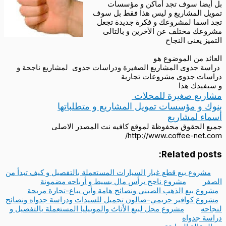
بل أيضا سوف تجد أماكن و مؤسسات
تمويل المشاريع و ليس هذا فقط بل سوف
تجد اسما لمشروعك و فكرة جديدة تجعل
مشروعك مختلف عن الأخرين و بالتالى
التميز يعنى النجاح
العائد من الموضوع هو
دراسة جدوى المشاريع الصغيرة ودراسات جدوى لمشاريع ناجحة و
دراسات جدوى مشروعات تجارية
و سيفيدك هذا
مشاريع صغيرة للمحلات
بنوك و مؤسسات تمويل المشاريع و متطلباتها
أسماء لمشاريع
جميع الحقوق محفوظة لموقع كافيه نت المصدر الاصلى
http://www.coffee-net.com/
Related posts:
مشروع بيع قطع غيار السيارات المستعملة بالتفصيل و كيف تبدأ من
الصفر
مشروع ناجح برأس مال بسيط و أرباحه مضمونة
مشروع بيع الذهب الصيني ونصائح هامة وأين يباع-تجارة مربحة
مشروع كوافير حريمي-صالون تجميل للسيدات ودراسة جدواه ونصائح
لنجاحه
مشروع محل لبيع الأثاث والموبيليا المستعملة بالتفصيل و
دراسة جدواه