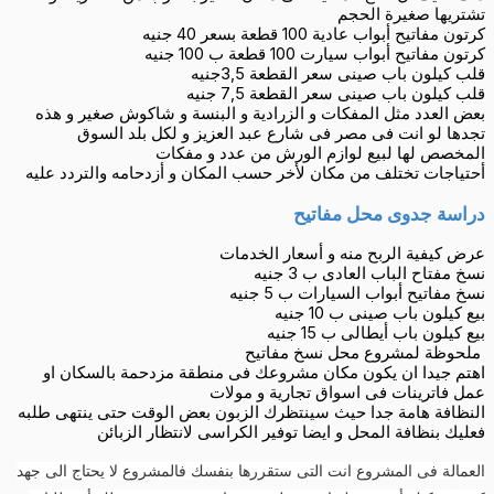
تشتريها صغيرة الحجم
كرتون مفاتيح أبواب عادية 100 قطعة بسعر 40 جنيه
كرتون مفاتيح أبواب سيارت 100 قطعة ب 100 جنيه
قلب كيلون باب صينى سعر القطعة 3,5جنيه
قلب كيلون باب صينى سعر القطعة 7,5 جنيه
بعض العدد مثل المفكات و الزرادية و البنسة و شاكوش صغير و هذه
تجدها لو انت فى مصر فى شارع عبد العزيز و لكل بلد السوق
المخصص لها لبيع لوازم الورش من عدد و مفكات
أحتياجات تختلف من مكان لأخر حسب المكان و أزدحامه والتردد عليه
دراسة جدوى محل مفاتيح
عرض كيفية الربح منه و أسعار الخدمات
نسخ مفتاح الباب العادى ب 3 جنيه
نسخ مفاتيح أبواب السيارات ب 5 جنيه
بيع كيلون باب صينى ب 10 جنيه
بيع كيلون باب أيطالى ب 15 جنيه
ملحوظة لمشروع محل نسخ مفاتيح
اهتم جيدا ان يكون مكان مشروعك فى منطقة مزدحمة بالسكان او
عمل فاترينات فى اسواق تجارية و مولات
النظافة هامة جدا حيث سينتظرك الزبون بعض الوقت حتى ينتهى طلبه
فعليك بنظافة المحل و ايضا توفير الكراسى لانتظار الزبائن
العمالة فى المشروع انت التى ستقررها بنفسك فالمشروع لا يحتاج الى جهد