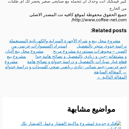
كبير فيمكنك أنت وحدك ان تتحمله مع صنايعى صغير يحضر لك أى طلبات
من الخارج
جميع الحقوق محفوظة لموقع كافيه نت المصدر الاصلى
http://www.coffee-net.com/
Related posts:
مشروع محل بيع و شراء الأجهزة المنزلية والكهربائية المستعملة
دراسة جدوى متجر بالتفصيل
استيراد اكسسوارات حريمي من
الصين – مجوهرات مستوردة مشروع مربح
مشروع محل بيع ألبان
و مشتقاته -جبن و زبادى بالتفصيل و نصائح هامة جدا
مشروع بيع
قطع غيار سيارات بالتفصيل و دراسة جدواه و نصائح هامة
مشروع
جيم حريمي-جيم نسائي -نادي رياضي صحي للسيدات و دراسة جدواه
→
المقالة السابقة
المقالة التالية
←
مواضيع مشابهة