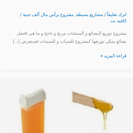
اترك تعليقاً
/
مشاريع بسيطة
,
مشروع برأس مال ألف جنية
/
كافيه نت
مشروع توزيع البضائع و المنتجات مربح و ناجح و ما هى افضل
بضائع يمكن توزيعها كمشروع للشباب و للسيدات فسنعرض […]
قراءة المزيد »
مشروع
نسائي
منزلي
صناعة
شمع
ازالة
الشعر