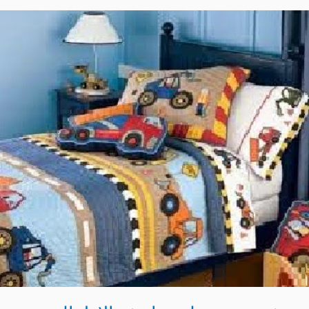
مشروع
تفصيل
مفارش
الاطفال
و
أفكار
جديدة
و
كيفية
تعلم
تصنيع
بالصور
و
الخطوات