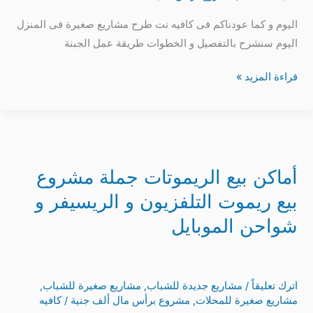
المنزل
اليوم و كما عودناكم فى كافيه نت طرح مشاريع صغيرة فى المنزل
اليوم سنشرح بالتفصيل و الخطوات طريقة عمل الجبنة
قراءة المزيد »
أماكن
بيع
أماكن بيع الريموتات جملة مشروع
الريموتات
جملة
بيع ريموت التلفزيون و الريسيفر و
مشروع
شواحن الموبايل
بيع
ريموت
التلفزيون
اترك تعليقاً
/
مشاريع جديدة للشباب
,
مشاريع صغيرة للشباب
,
و
مشاريع صغيرة للمحلات
,
مشروع برأس مال ألف جنية
/
كافيه
الريسيفر