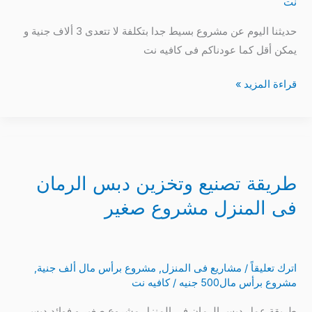
نت
و
حديثنا اليوم عن مشروع بسيط جدا بتكلفة لا تتعدى 3 ألاف جنية و
شواحن
يمكن أقل كما عودناكم فى كافيه نت
الموبايل
قراءة المزيد »
طريقة
تصنيع
طريقة تصنيع وتخزين دبس الرمان
وتخزين
دبس
فى المنزل مشروع صغير
الرمان
فى
المنزل
اترك تعليقاً
/
مشاريع فى المنزل
,
مشروع برأس مال ألف جنية
,
مشروع
مشروع برأس مال500 جنيه
/
كافيه نت
صغير
طريقة عمل دبس الرمان فى المنزل مشروع صغير و فوائد دبس