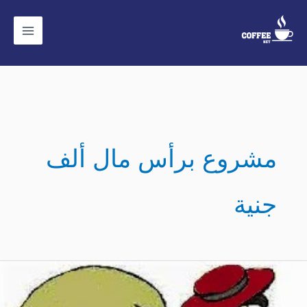
ي
حتوى
مشروع برأس مال ألف
جنية
مشروع
توزيع
بضائع