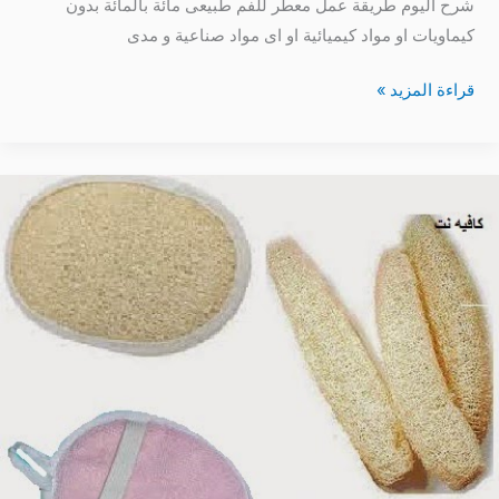
شرح اليوم طريقة عمل معطر للفم طبيعى مائة بالمائة بدون
كيماويات او مواد كيميائية او اى مواد صناعية و مدى
قراءة المزيد »
مشروع
صغير
فى
المنزل
ناجح
و
بسيط