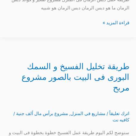
الرمان ما هو دبس الرمان دبس الرمان هو شبيه
قراءة المزيد »
طريقة
تخليل
طريقة تخليل الفسيخ و السمك
الفسيخ
و
البورى فى البيت بالصور مشروع
السمك
مربح
البورى
فى
البيت
اترك تعليقاً
/
مشاريع فى المنزل
,
مشروع برأس مال ألف جنية
/
بالصور
كافيه نت
مشروع
مربح
سنوضح لكم اليوم طريقة عمل الفسيخ خطوة بخطوة فى البيت و