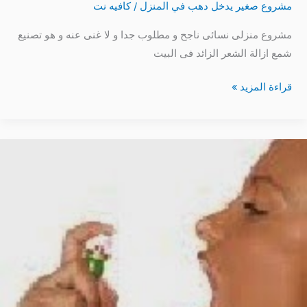
مشروع صغير يدخل دهب في المنزل
/
كافيه نت
مشروع منزلى نسائى ناجح و مطلوب جدا و لا غنى عنه و هو تصنيع
شمع ازالة الشعر الزائد فى البيت
قراءة المزيد »
طريقة
عمل
معطر
للفم
طبيعي
و
صنع
مشروع
في