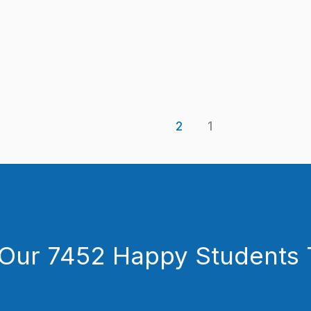
2
1
 Our 7452 Happy Students​ 