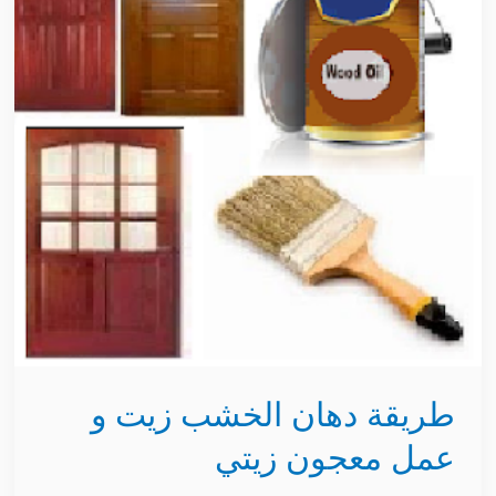
زيت
و
عمل
معجون
زيتي
طريقة دهان الخشب زيت و
عمل معجون زيتي