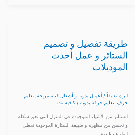
طريقة
تفصيل
طريقة تفصيل و تصميم
و
تصميم
الستائر و عمل أحدث
الستائر
الموديلات
و
عمل
أحدث
الموديلات
اترك تعليقاً
/
أعمال يدوية و أشغال فنية مربحة
,
تعليم
حرف
,
تعليم حرفه يدويه
/
كافيه نت
الستائر من الأشياء الموجودة فى المنزل التى تغير شكله
و تحسن من مظهره و طبيعة الستارة الموجودة تعطى
انطباع بطبيعة