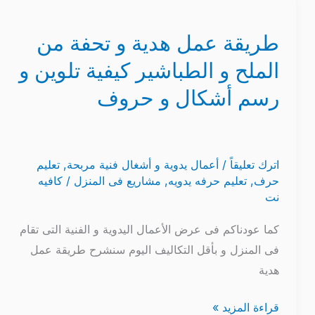
طريقة
عمل
طريقة عمل هدية و تحفة من
هدية
و
الملح و الطباشير كيفية تلوين و
تحفة
رسم أشكال و حروف
من
الملح
و
الطباشير
اترك تعليقاً
/
أعمال يدوية و أشغال فنية مربحة
,
تعليم
حرف
,
تعليم حرفه يدويه
,
مشاريع فى المنزل
/
كافيه
كيفية
نت
تلوين
و
كما عودناكم فى عرض الأعمال اليدوية و الفنية التى تقام
رسم
فى المنزل و بأقل التكاليف اليوم سنشرح طريقة عمل
أشكال
هدية
و
قراءة المزيد »
حروف