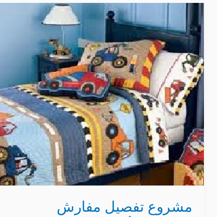
مشروع
تفصيل
مفارش
الاطفال
و
أفكار
جديدة
و
كيفية
تعلم
تصنيع
بالصور
و
الخطوات
مشروع تفصيل مفارش