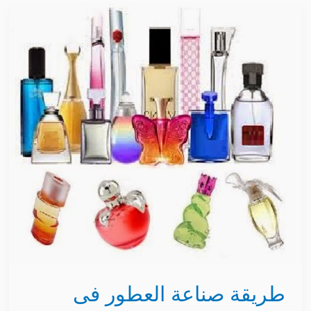
طريقة
صناعة
العطور
فى
المنزل
و
كيفية
تركيب
البرفان
لعمل
مشروع
مربح
طريقة صناعة العطور فى