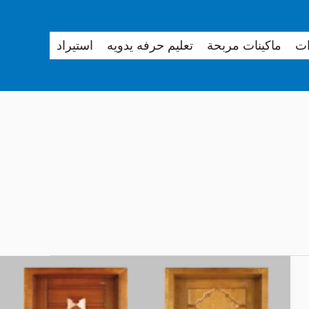
ات
ماكينات مربحة
تعليم حرفه يدويه
استيراد
طريقة
تركيب
وش