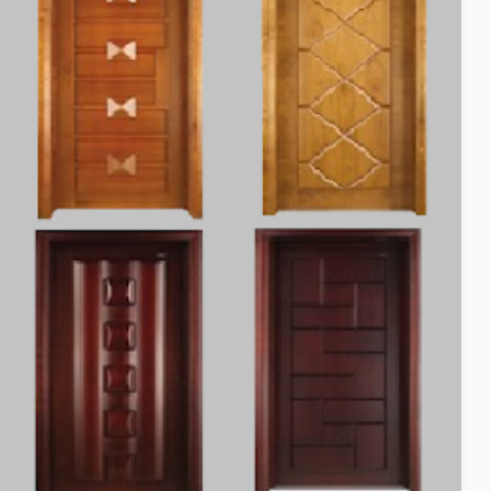
و
اطار
للباب
و
تزين
الحلق
للشقة
لأي
مكان