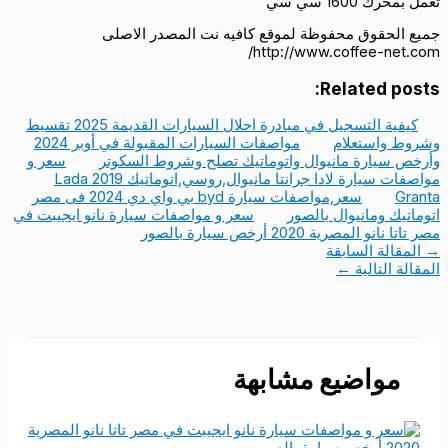
تعمل بمحرك 1600 سي سي
جميع الحقوق محفوظة لموقع كافيه نت المصدر الاصلى
http://www.coffee-net.com/
Related posts:
كيفية التسجيل في مبادرة احلال السيارات القديمة 2025 تقسيط
وشروط واستعلام
مواصفات السيارات المقبولة في أوبر 2024
وأرخص سيارة مانيوال واتوماتيك تصلح وشروط السكوتر
سعر و
مواصفات سيارة لادا جرانتا مانيوال,روسي,اتوماتيك 2019 Lada
Granta
سعر,مواصفات سيارة byd بي واي دي 2024 فى مصر
اتوماتيك ومانيوال بالصور
سعر و مواصفات سيارة نانو ايجيبت في
مصر تاتا نانو المصرية 2020 أرخص سيارة بالصور
→
المقالة السابقة
المقالة التالية
←
مواضيع مشابهة