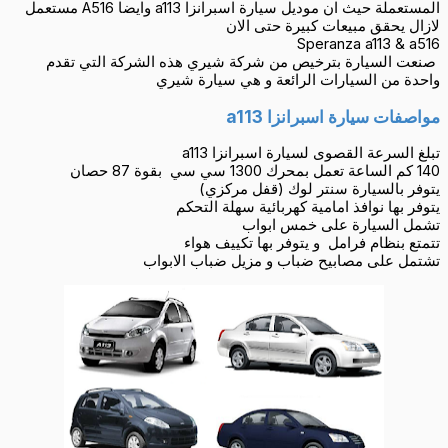
المستعملة حيث ان موديل سيارة اسبرانزا a113 وايضا A516 مستعمل
لازال يحقق مبيعات كبيرة حتى الان
Speranza a113 & a516
صنعت السيارة بترخيص من شركة شيري هذه الشركة التي تقدم
واحدة من السيارات الرائعة و هي سيارة شيري
مواصفات سيارة اسبرانزا a113
تبلغ السرعة القصوى لسيارة اسبرانزا a113
140 كم الساعة تعمل بمحرك 1300 سي سي بقوة 87 حصان
يتوفر بالسيارة سنتر لوك (قفل مركزي)
يتوفر بها نوافذ امامية كهربائية سهلة التحكم
تشمل السيارة على خمس ابواب
تتمتع بنظام فرامل و يتوفر بها تكييف هواء
تشتمل على مصابيح ضباب و مزيل ضباب الابواب