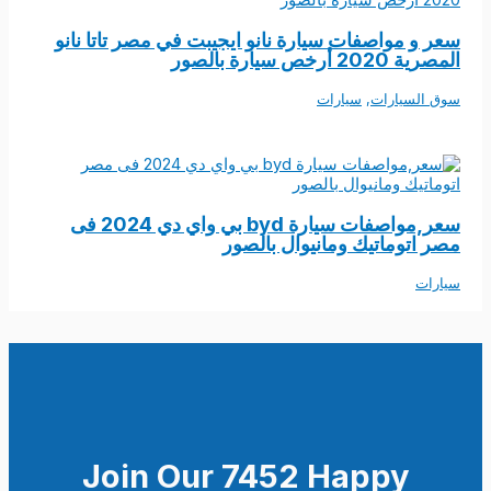
سعر و مواصفات سيارة نانو ايجيبت في مصر تاتا نانو
المصرية 2020 أرخص سيارة بالصور
سوق السيارات
,
سيارات
سعر,مواصفات سيارة byd بي واي دي 2024 فى
مصر اتوماتيك ومانيوال بالصور
سيارات
Join Our 7452 Happy