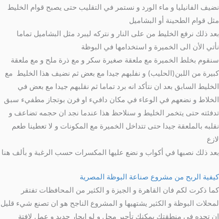
نضيف الفانيليا و ماء الورد و نستمر في التقليب حتى يصبح قوام الخليط
مثل قوام الطحينة أو البشاميل
بعد ذلك نرفع الخليط من على النار و نتركه ليبرد مثل البشاميل تماما
نأتي الأن الى الخميرة و استخدامها في البوظة
سنقوم بخلط الخميرة مع ملعقة صغيرة سكر و مع ذرة ملح و مع ملعقة
كبيرة من اللبن(الحليب) و نفلبهم جيدا مع بعض ثم نضيف هذا الخليط مع
الخليط السابق بعد ان نتأكد انه برد تماما ثم نقلبهم جيدا مع بعض في
الخلاط و نضعهم في الوعاء في مكان دافيء او فرن بوتجاز مطفيء سبق
تدفئته حتى يتخمر الخليط و سنلاحظ هذا عندما نجد ان حجمه تضاعف و
نقلبه بالملعقة جيدا حتى تتداخل الخميرة مع المكونات و لا تعطينا طعم
لازع
بعد ذلك نصبها في أكواب و نضع عليها المكسرات حسب الرغبة و بألف هنا
كيفية الربح من مشروع صناعة البوظة المصرية
كما ذكرت لكم فان القاهرة و الجيزة و الكثير من المحافظات تفتقر
لمحلات البوظة و الكثير يشتهيها و المشروع الناجح هو ان تصنع شيء قليل
ان تجده في منطقتك يمكنك تأجير محل و لو ايجار جديد و عمل لافتة