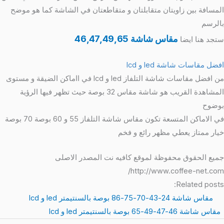
المسافة بين زاويتان متقابلتان و متقاطعتان في الشاشة كما هو موضح
بالرسم
مقاس شاشة 46,47,49,65
ستجد هنا ايضا
افضل مقاسات شاشة
led و lcd
من افضل مقاسات شاشة التلفاز led و lcd في ااماكن الضيقة و مستوى
المشاهدة القريب هو شاشة مقاس 32 بوصة حيث تظهر فيها الرؤية
بوضوح
في الاماكن المتسعة تكون مقاس شاشة التلفاز 55 و 60 بوصة 70 بوصة
خيار ممتاز يعطي مظهر رائع و فخم
جميع الحقوق محفوظة لموقع كافيه نت المصدر الاصلى
http://www.coffee-net.com/
Related posts:
مقاس شاشة 24-43-70-75-86 بوصة بالسنتيمتر led و lcd
مقاس شاشة 46-47-49-65 بوصة بالسنتيمتر led و lcd