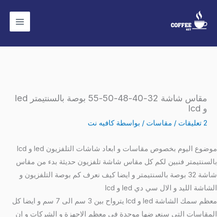
خطي
لى
لمحتوى
مقاس شاشة 32-40-48-50-55 بوصة بالسنتيمتر led
و lcd
2 تعليقات
/
مقاسات
/ بواسطة
كافيه نت
موضوع اليوم بخصوص مقاسات و ابعاد شاشات التلفزيون led و lcd
بالسنتيمتر فنبين لكم كل مقاس شاشة تلفزيون حديثة بدء من مقاس
شاشة 32 بوصة بالسنتيمتر و ايضا كيف نعرف كم بوصة التلفزيون و
الشاشة الليد و الال سي دي led و lcd
معظم سمك الشاشة led و lcd يترواح بين 3 سم الى 7 سم و ايضا كل
المقاسات التي سنعرضها موحدة في معظم الاجهزة و الشركات و ان