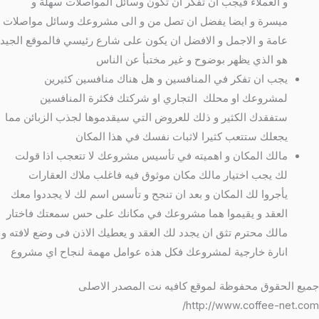
و العملاء فيجب ان تفكر ان تكون وسائل المواصلات سهلة و
ميسرة و ايضا يفضل ان تصل من و الى مشروعك وسائل مواصلات
عامة و الاجمل و الافضل ان يكون على شارع رئيسي فالموقع الجيد
هو الذي يظهر بوضوح و غير مختبأ عن الناس
يجب ان تفكر في المنافسين و هل هناك منافسين كثيرين
لمشروعك او محلك التجاري او شركتك فكثرة المنافسين
ستفقدك الكثير و ذلك للعروض التي سيقدموها لجذب الزبائن مما
يجعلك ستتعب كثيرا لاثبات نفسك في هذا المكان
مالك المكان و اهميته في تأسيس مشروعك لا تتعجب اذا قولت
لك يجب اختيار مالك مكان موثوق فيه فاغلب ملاك العقارات
يأجروا لك المكان و بعد ان تنجح و تأسس اسم لك لا يجددوا معك
العقد و يقيموا هما مشروعك في مكانك على حس سمعتك فاختار
مالك محترم تثق ان يجدد لك العقد و يعطيك الاذن فى وضع لافته و
انارة خارجية لمشروعك فكل هذه عوامل مهمة لنجاح اي مشروع
جميع الحقوق محفوظة لموقع كافيه نت المصدر الاصلى
http://www.coffee-net.com/